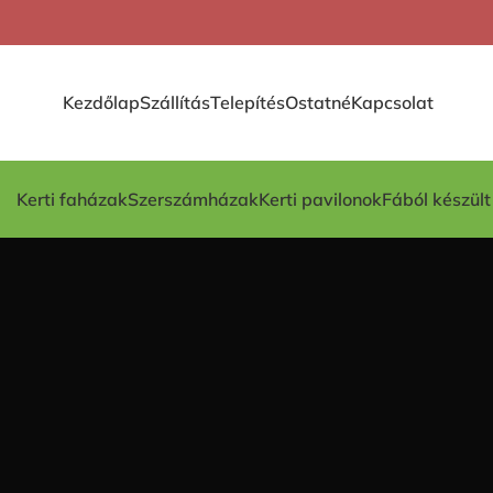
Kezdőlap
Szállítás
Telepítés
Ostatné
Kapcsolat
Kerti faházak
Szerszámházak
Kerti pavilonok
Fából készül