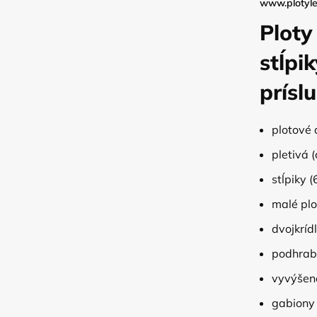
www.plotyl
Ploty
stĺpi
prísl
plotové 
pletivá 
stĺpiky 
malé pl
dvojkríd
podhrabo
vyvýšen
gabiony