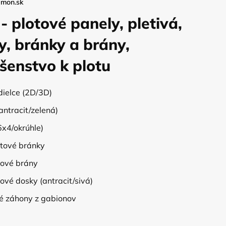
emon.sk
 - plotové panely, pletivá,
ky, bránky a brány,
ušenstvo k plotu
dielce (2D/3D)
(antracit/zelená)
(6x4/okrúhle)
otové bránky
lové brány
vé dosky (antracit/sivá)
é záhony z gabionov