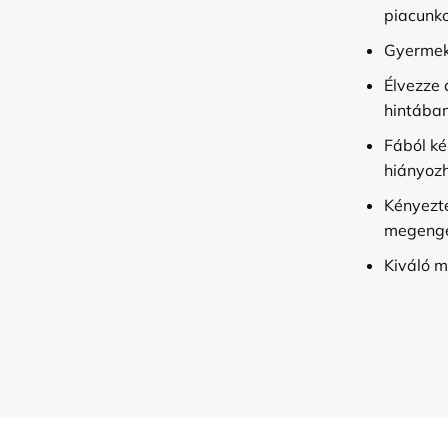
piacunk
Gyermek
Élvezze 
hintában
Fából ké
hiányozh
Kényezt
megeng
Kiváló m