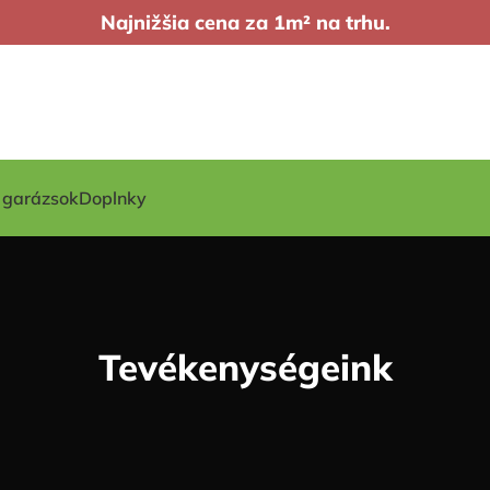
Najnižšia cena za 1m² na trhu.
t garázsok
Doplnky
Tevékenységeink