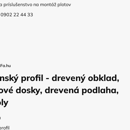
a príslušenstvo na montáž plotov
:
0902 22 44 33
Fa.hu
nský profil - drevený obklad,
ové dosky, drevená podlaha,
ly
a
rofil