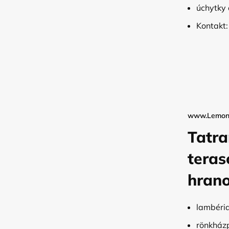
úchytky 
Kontakt
www.Lemon
Tatra
teras
hrano
lambéri
rönkházp