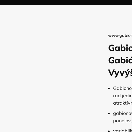
www.gabion
Gabio
Gabió
Vyvý
Gabionov
rad jedi
atraktív
gabionov
panelov,
variabil