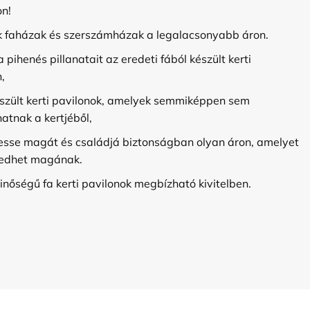
on!
 faházak és szerszámházak a legalacsonyabb áron.
a pihenés pillanatait az eredeti fából készült kerti
,
szült kerti pavilonok, amelyek semmiképpen sem
atnak a kertjéből,
esse magát és családjá biztonságban olyan áron, amelyet
edhet magának.
inőségű fa kerti pavilonok megbízható kivitelben.