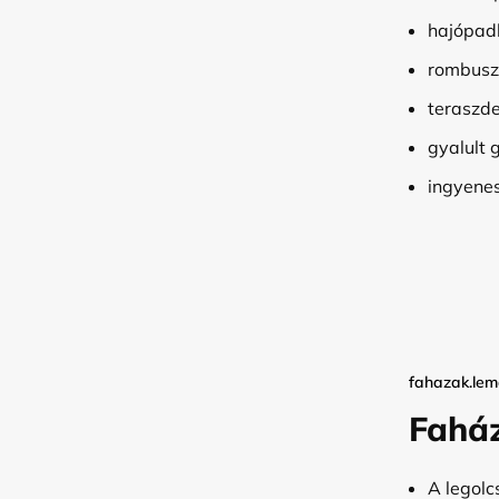
hajópad
rombusz 
teraszd
gyalult 
ingyenes
fahazak.lem
Fahá
A legolc