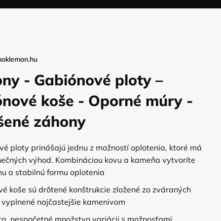
oklemon.hu
ny - Gabiónové ploty –
nové koše - Oporné múry -
šené záhony
é ploty prinášajú jednu z možností oplotenia, ktoré má
nečných výhod. Kombináciou kovu a kameňa vytvoríte
nu a stabilnú formu oplotenia
é koše sú drôtené konštrukcie zložené zo zváraných
 vyplnené najčastejšie kamenivom
ita, nespočetné množstvo variácii s možnosťami