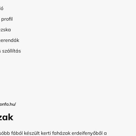
ló
profil
ezska
gerendák
 szállítás
onfa.hu/
zak
sóbb fából készült kerti faházak erdeifenyőből a