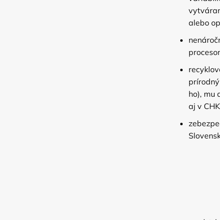
vytváran
alebo op
nenáročn
procesom
recyklov
prírodný
ho), mu 
aj v CH
zebezpe
Slovensk