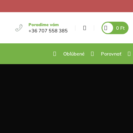
Poradime vám
0
Ft
+36 707 558 385
Obľúbené
Porovnať