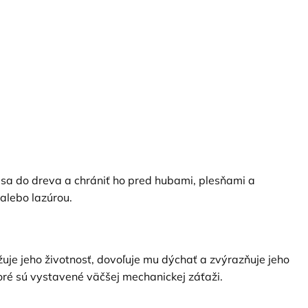
iť sa do dreva a chrániť ho pred hubami, plesňami a
alebo lazúrou.
je jeho životnosť, dovoľuje mu dýchať a zvýrazňuje jeho
oré sú vystavené väčšej mechanickej záťaži.