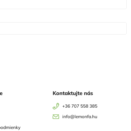
ie
Kontaktujte nás
+36 707 558 385
info@lemonfa.hu
podmienky