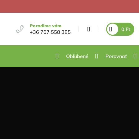
Poradime vám
0
Ft
+36 707 558 385
Obľúbené
Porovnať