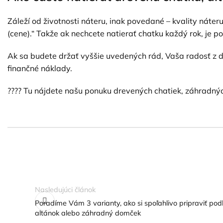
Záleží od životnosti náteru, inak povedané – kvality náte
(cene).“ Takže ak nechcete natierať chatku každý rok, je po
Ak sa budete držať vyššie uvedených rád, Vaša radosť z d
finančné náklady.
???? Tu nájdete našu ponuku drevených chatiek, záhradný
Nasledujúci článok
Poradíme Vám 3 varianty, ako si spoľahlivo pripraviť po
altánok alebo záhradný domček