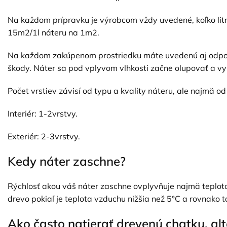
Na každom prípravku je výrobcom vždy uvedené, koľko lit
15m2/1l náteru na 1m2.
Na každom zakúpenom prostriedku máte uvedenú aj odporúč
škody. Náter sa pod vplyvom vlhkosti začne olupovať a vy
Počet vrstiev závisí od typu a kvality náteru, ale najmä od
Interiér: 1-2vrstvy.
Exteriér: 2-3vrstvy.
Kedy náter zaschne?
Rýchlosť akou váš náter zaschne ovplyvňuje najmä teplot
drevo pokiaľ je teplota vzduchu nižšia než 5°C a rovnako t
Ako často natierať drevenú chatku, a