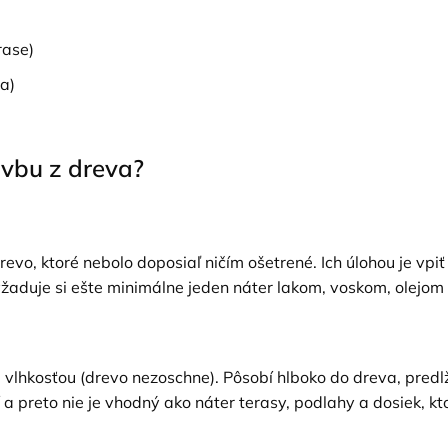
rase)
a)
avbu z dreva?
revo, ktoré nebolo doposiaľ ničím ošetrené. Ich úlohou je vp
aduje si ešte minimálne jeden náter lakom, voskom, olejom 
lhkosťou (drevo nezoschne). Pôsobí hlboko do dreva, predlžu
 preto nie je vhodný ako náter terasy, podlahy a dosiek, kt