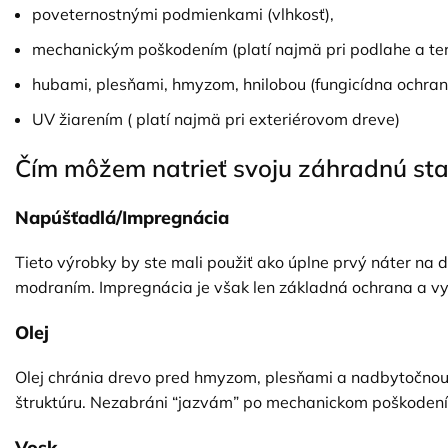
poveternostnými podmienkami (vlhkosť),
mechanickým poškodením (platí najmä pri podlahe a te
hubami, plesňami, hmyzom, hnilobou (fungicídna ochran
UV žiarením ( platí najmä pri exteriérovom dreve)
Čím môžem natrieť svoju záhradnú st
Napúšťadlá/Impregnácia
Tieto výrobky by ste mali použiť ako úplne prvý náter na d
modraním. Impregnácia je však len základná ochrana a vyž
Olej
Olej chránia drevo pred hmyzom, plesňami a nadbytočnou v
štruktúru. Nezabráni “jazvám” po mechanickom poškodení a
Vosk