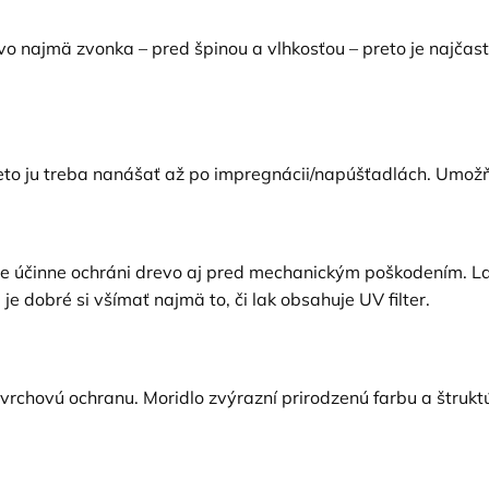
o najmä zvonka – pred špinou a vlhkosťou – preto je najčast
o ju treba nanášať až po impregnácii/napúšťadlách. Umožňu
že účinne ochráni drevo aj pred mechanickým poškodením. La
je dobré si všímať najmä to, či lak obsahuje UV filter.
vrchovú ochranu. Moridlo zvýrazní prirodzenú farbu a štruktúr