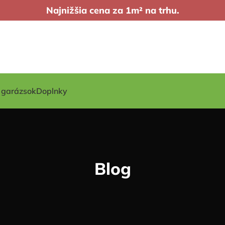
Najnižšia cena za 1m² na trhu.
t garázsok
Doplnky
Blog