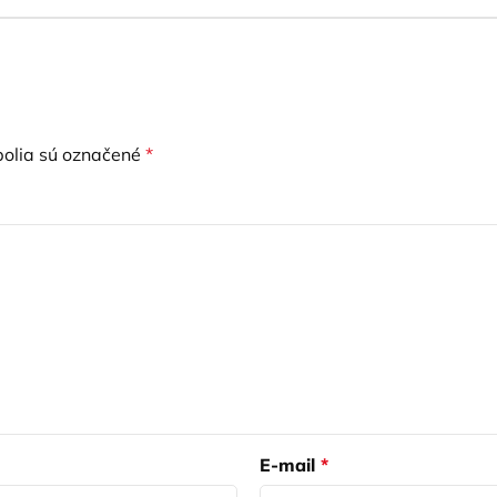
olia sú označené
*
E-mail
*