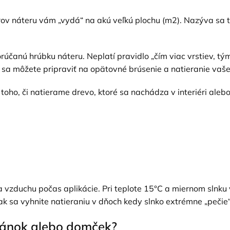
rov náteru vám „vydá“ na akú veľkú plochu (m2). Nazýva sa 
anú hrúbku náteru. Neplatí pravidlo „čím viac vrstiev, tým
 sa môžete pripraviť na opätovné brúsenie a natieranie vaše
 toho, či natierame drevo, ktoré sa nachádza v interiéri alebo
a vzduchu počas aplikácie. Pri teplote 15°C a miernom slnk
ak sa vyhnite natieraniu v dňoch kedy slnko extrémne „pečie“
ltánok alebo domček?