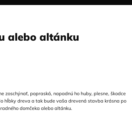
u alebo altánku
pne zoschýnať, popraská, napadnú ho huby, plesne, škodce
i do hĺbky dreva a tak bude vaša drevená stavba krásna po
áhradného domčeka alebo altánku.