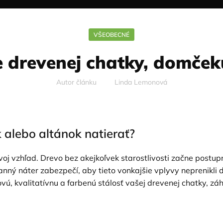
VŠEOBECNÉ
e drevenej chatky, domček
Autor článku
Linda Lemonová
 alebo altánok natierať?
voj vzhľad. Drevo bez akejkoľvek starostlivosti začne postu
hranný náter zabezpečí, aby tieto vonkajšie vplyvy neprenikl
ú, kvalitatívnu a farbenú stálosť vašej drevenej chatky, z