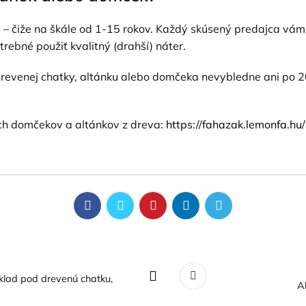
ru – čiže na škále od 1-15 rokov. Každý skúsený predajca vám
trebné použiť kvalitný (drahší) náter.
revenej chatky, altánku alebo domčeka nevybledne ani po 20-
ch domčekov a altánkov z dreva:
https://fahazak.lemonfa.hu/
dklad pod drevenú chatku,
A