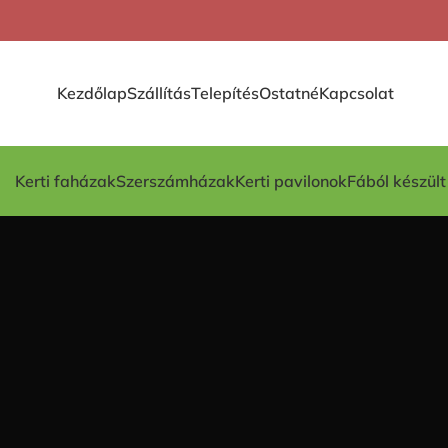
Kezdőlap
Szállítás
Telepítés
Ostatné
Kapcsolat
Kerti faházak
Szerszámházak
Kerti pavilonok
Fából készül