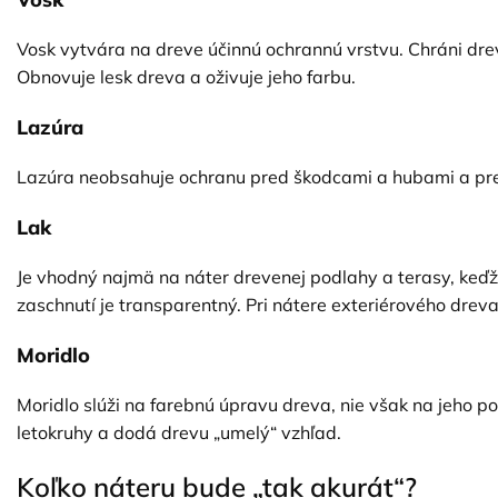
Vosk vytvára na dreve účinnú ochrannú vrstvu. Chráni drev
Obnovuje lesk dreva a oživuje jeho farbu.
Lazúra
Lazúra neobsahuje ochranu pred škodcami a hubami a pret
Lak
Je vhodný najmä na náter drevenej podlahy a terasy, keď
zaschnutí je transparentný. Pri nátere exteriérového dreva 
Moridlo
Moridlo slúži na farebnú úpravu dreva, nie však na jeho po
letokruhy a dodá drevu „umelý“ vzhľad.
Koľko náteru bude „tak akurát“?