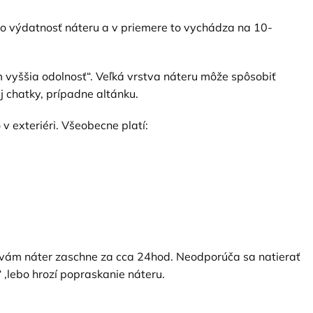
to výdatnosť náteru a v priemere to vychádza na 10-
 vyššia odolnosť“. Veľká vrstva náteru môže spôsobiť
j chatky, prípadne altánku.
 v exteriéri. Všeobecne platí:
u vám náter zaschne za cca 24hod. Neodporúča sa natierať
 ,lebo hrozí popraskanie náteru.