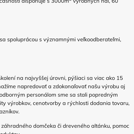
účasnosti disponuje s 3000m
výrobných hál, 60
e sa spoluprácou s významnými veľkoodberateľmi,
lení na najvyššej úrovni, pýšiaci sa viac ako 15
snažíme napredovať a zdokonaľovať našu výrobu aj
a odborným personálom sme sa stali popredným
ty výrobkov, cenotvorby a rýchlosti dodania tovaru,
azníkov.
eho záhradného domčeka či dreveného altánku, pomoc