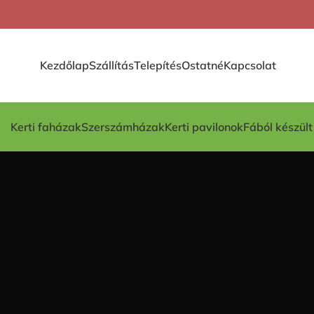
Kezdőlap
Szállítás
Telepítés
Ostatné
Kapcsolat
Kerti faházak
Szerszámházak
Kerti pavilonok
Fából készül