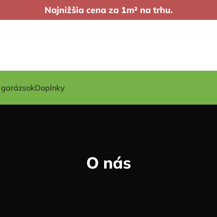
Najnižšia cena za 1m² na trhu.
t garázsok
Doplnky
O nás