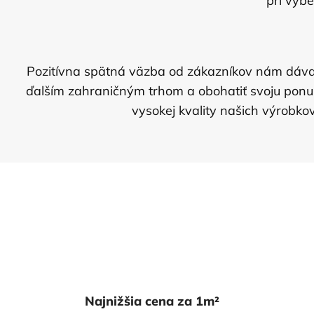
pri výbe
Pozitívna spätná väzba od zákazníkov nám dáva si
ďalším zahraničným trhom a obohatiť svoju pon
vysokej kvality našich výrobkov
Najnižšia cena za 1m²