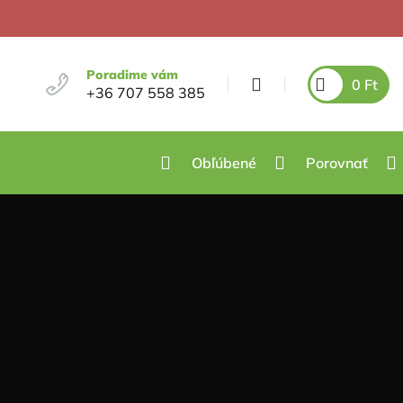
Poradime vám
0
Ft
+36 707 558 385
Obľúbené
Porovnať