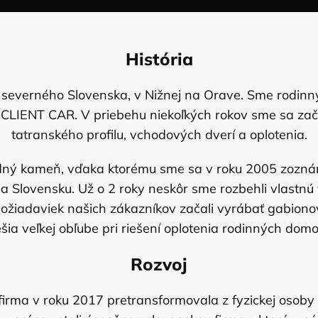
História
sti severného Slovenska, v Nižnej na Orave. Sme rodinn
CLIENT CAR. V priebehu niekoľkých rokov sme sa zača
tatranského profilu, vchodových dverí a oplotenia.
rodný kameň, vďaka ktorému sme sa v roku 2005 zoznám
 Slovensku. Už o 2 roky neskôr sme rozbehli vlastnú
požiadaviek našich zákazníkov začali vyrábať gabion
ešia veľkej obľube pri riešení oplotenia rodinných domo
Rozvoj
firma v roku 2017 pretransformovala z fyzickej osoby