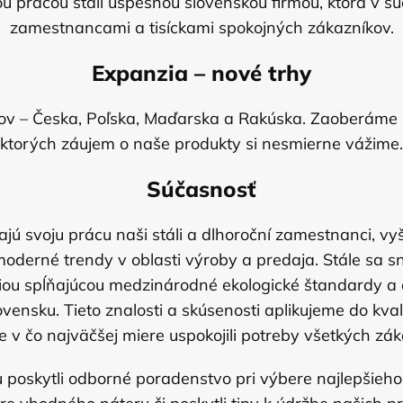
 prácou stali úspešnou slovenskou firmou, ktorá v s
zamestnancami a tisíckami spokojných zákazníkov.
Expanzia – nové trhy
štátov – Česka, Poľska, Maďarska a Rakúska. Zaoberám
ktorých záujem o naše produkty si nesmierne vážime.
Súčasnosť
voju prácu naši stáli a dlhoroční zamestnanci, vyško
oderné trendy v oblasti výroby a predaja. Stále sa 
ógiou spĺňajúcou medzinárodné ekologické štandardy 
sku. Tieto znalosti a skúsenosti aplikujeme do kvali
 v čo najväčšej miere uspokojili potreby všetkých zák
u poskytli odborné poradenstvo pri výbere najlepši