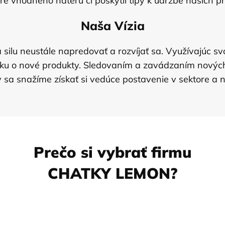
re vhodného náteru či poskytli tipy k údržbe našich p
Naša Vízia
lu neustále napredovať a rozvíjať sa. Využívajúc svoju
uku o nové produkty. Sledovaním a zavádzaním nových
 sa snažíme získať si vedúce postavenie v sektore a na
Prečo si vybrať firmu
CHATKY LEMON?