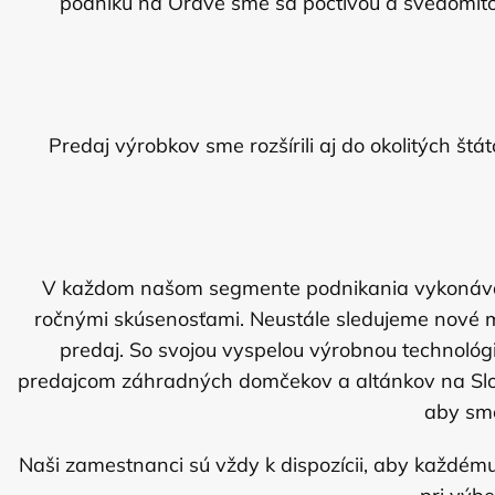
podniku na Orave sme sa poctivou a svedomitou
Predaj výrobkov sme rozšírili aj do okolitých 
V každom našom segmente podnikania vykonávajú s
ročnými skúsenosťami. Neustále sledujeme nové m
predaj. So svojou vyspelou výrobnou technol
predajcom záhradných domčekov a altánkov na Sloven
aby sme
Naši zamestnanci sú vždy k dispozícii, aby každém