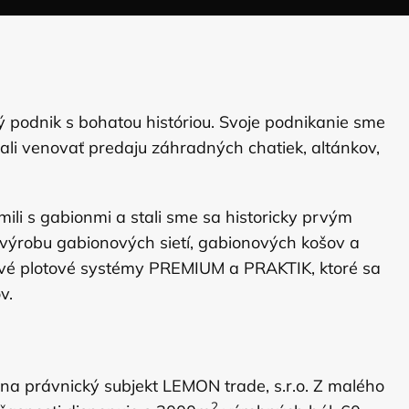
ý podnik s bohatou históriou. Svoje podnikanie sme
li venovať predaju záhradných chatiek, altánkov,
ili s gabionmi a stali sme sa historicky prvým
 výrobu gabionových sietí, gabionových košov a
ové plotové systémy PREMIUM a PRAKTIK, ktoré sa
v.
 na právnický subjekt LEMON trade, s.r.o. Z malého
2