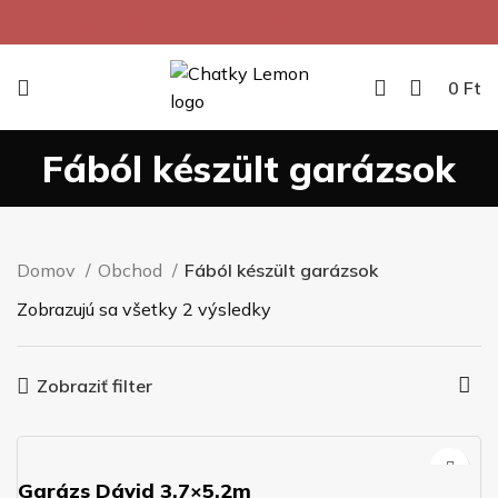
Najnižšia cena za 1m² na Slovensku.
0
Ft
Fából készült garázsok
Domov
Obchod
Fából készült garázsok
Zobrazujú sa všetky 2 výsledky
Zobraziť filter
Garázs Dávid 3,7×5,2m