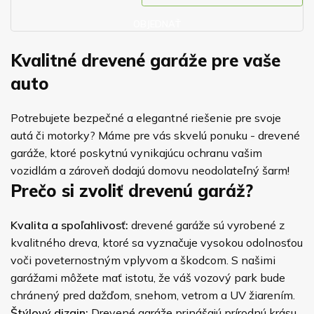
OBJEDNAŤ
Kvalitné drevené garáže pre vaše
auto
Potrebujete bezpečné a elegantné riešenie pre svoje
autá či motorky? Máme pre vás skvelú ponuku - drevené
garáže, ktoré poskytnú vynikajúcu ochranu vašim
vozidlám a zároveň dodajú domovu neodolateľný šarm!
Prečo si zvoliť drevenú garáž?
Kvalita a spoľahlivosť:
drevené garáže sú vyrobené z
kvalitného dreva, ktoré sa vyznačuje vysokou odolnosťou
voči poveternostným vplyvom a škodcom. S našimi
garážami môžete mať istotu, že váš vozový park bude
chránený pred dažďom, snehom, vetrom a UV žiarením.
Štýlový dizajn:
Drevené garáže prinášajú prírodnú krásu