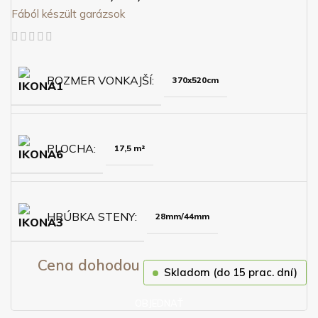
Fából készült garázsok
ROZMER VONKAJŠÍ
370x520cm
PLOCHA
17,5 m²
HRÚBKA STENY
28mm/44mm
Cena dohodou
Skladom (do 15 prac. dní)
OBJEDNAŤ