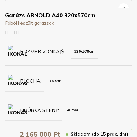
Garázs ARNOLD A40 320x570cm
Fából készült garázsok
ROZMER VONKAJŠÍ
320x570cm
PLOCHA
16,5m²
HRÚBKA STENY
40mm
2 165 000
Ft
Skladom (do 15 prac. dní)