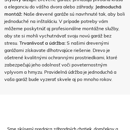
a eleganciu do vášho dvora alebo záhrady.
Jednoduchá
montáž:
Naše drevené garáže sú navrhnuté tak, aby boli
jednoduché na inštaláciu. V prípade potreby vám
môžeme poskytnúť aj profesionálne montážne služby,
aby ste si mohli vychutnávať svoju novú garáž bez
stresu.
Trvanlivosť a údržba:
S našimi drevenými
garážami získavate dlhotrvajúce riešenie. Drevo je
ošetrené kvalitnými ochrannými prostriedkami, ktoré
zabezpečujú jeho odolnosť voči poveternostným
vplyvom a hmyzu. Pravidelná údržba je jednoduchá a
vaša garáž bude vyzerať skvele aj po mnoho rokov.
Sme skúsený predajca záhradných chatiek, domčekov a