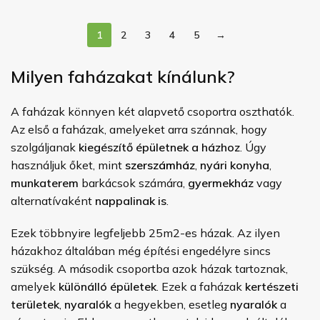
1
2
3
4
5
→
Milyen faházakat kínálunk?
A faházak könnyen két alapvető csoportra oszthatók.
Az első a faházak, amelyeket arra szánnak, hogy
szolgáljanak
kiegészítő épületnek a házhoz
. Úgy
használjuk őket, mint
szerszámház
,
nyári konyha
,
munkaterem
barkácsok számára,
gyermekház
vagy
alternatívaként
nappalinak is
.
Ezek többnyire legfeljebb 25m2-es házak. Az ilyen
házakhoz általában még építési engedélyre sincs
szükség. A második csoportba azok házak tartoznak,
amelyek
különálló épületek
. Ezek a faházak
kertészeti
területek
,
nyaralók
a hegyekben, esetleg
nyaralók
a