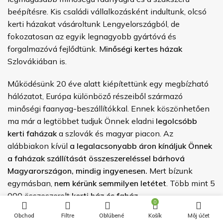
beépítésre. Kis családi vállalkozásként indultunk, olcsó
kerti házakat vásároltunk Lengyelországból, de
fokozatosan az egyik legnagyobb gyártóvá és
forgalmazóvá fejlődtünk. M
inőségi
kertes házak
Szlovákiában is.
Működésünk 20 éve alatt kiépítettünk egy megbízható
hálózatot, Európa különböző részeiből származó
minőségi faanyag-beszállítókkal. Ennek köszönhetően
ma már a legtöbbet tudjuk Önnek eladni
legolcsóbb
kerti faházak
a szlovák és magyar piacon. Az
alábbiakon kívül
a legalacsonyabb áron kínáljuk Önnek
a faházak szállítását összeszereléssel bárhová
Magyarországon, mindig ingyenesen.
Mert bízunk
egymásban,
nem kérünk semmilyen letétet
. Több mint 5
000 összeszerelt
kerti ház és faház.
0
Obchod
Filtre
Obľúbené
Košík
Môj účet