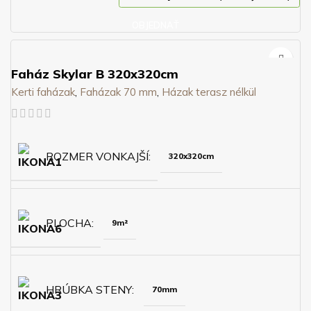
OBJEDNAŤ
Faház Skylar B 320x320cm
Kerti faházak
,
Faházak 70 mm
,
Házak terasz nélkül
ROZMER VONKAJŠÍ
320x320cm
PLOCHA
9m²
HRÚBKA STENY
70mm