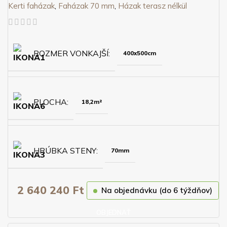
Kerti faházak
,
Faházak 70 mm
,
Házak terasz nélkül
ROZMER VONKAJŠÍ
400x500cm
PLOCHA
18,2m²
HRÚBKA STENY
70mm
2 640 240
Ft
Na objednávku (do 6 týždňov)
OBJEDNAŤ