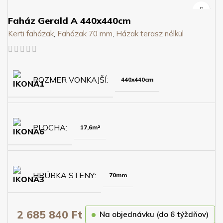
Faház Gerald A 440x440cm
Kerti faházak
,
Faházak 70 mm
,
Házak terasz nélkül
ROZMER VONKAJŠÍ
440x440cm
PLOCHA
17,6m²
HRÚBKA STENY
70mm
2 685 840
Ft
Na objednávku (do 6 týždňov)