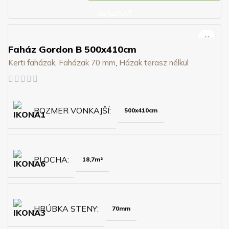
OBJEDNAŤ
Faház Gordon B 500x410cm
Kerti faházak
,
Faházak 70 mm
,
Házak terasz nélkül
ROZMER VONKAJŠÍ
500x410cm
PLOCHA
18,7m²
HRÚBKA STENY
70mm