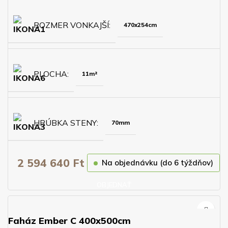
ROZMER VONKAJŠÍ
470x254cm
PLOCHA
11m²
HRÚBKA STENY
70mm
2 594 640
Ft
Na objednávku (do 6 týždňov)
OBJEDNAŤ
Faház Ember C 400x500cm