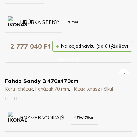
HRÚBKA STENY
70mm
2 777 040
Ft
Na objednávku (do 6 týždňov)
OBJEDNAŤ
Faház Sandy B 470x470cm
Kerti faházak
,
Faházak 70 mm
,
Házak terasz nélkül
ROZMER VONKAJŠÍ
470x470cm