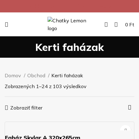
Najnižšia cena za 1m² na Slovensku.
0
Ft
Kerti faházak
Domov
Obchod
Kerti faházak
Zobrazených 1–24 z 103 výsledkov
Zobraziť filter
Faház Skylar A 320x265cm