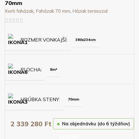
70mm
Kerti faházak
,
Faházak 70 mm
,
Házak terasszal
ROZMER VONKAJŠÍ
380x234cm
PLOCHA
8m²
HRÚBKA STENY
70mm
2 339 280
Ft
Na objednávku (do 6 týždňov)
OBJEDNAŤ