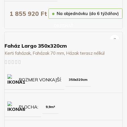
1 855 920
Ft
Na objednávku (do 6 týždňov)
OBJEDNAŤ
Faház Largo 350x320cm
Kerti faházak
,
Faházak 70 mm
,
Házak terasz nélkül
ROZMER VONKAJŠÍ
350x320cm
PLOCHA
9,9m²