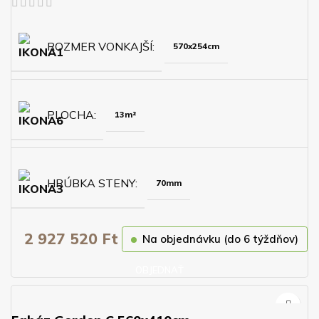
ROZMER VONKAJŠÍ
570x254cm
PLOCHA
13m²
HRÚBKA STENY
70mm
2 927 520
Ft
Na objednávku (do 6 týždňov)
OBJEDNAŤ