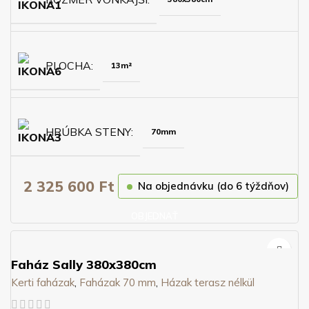
PLOCHA
13m²
HRÚBKA STENY
70mm
2 325 600
Ft
Na objednávku (do 6 týždňov)
OBJEDNAŤ
Faház Sally 380x380cm
Kerti faházak
,
Faházak 70 mm
,
Házak terasz nélkül