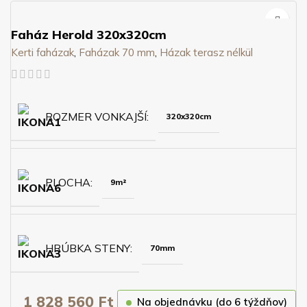
Faház Herold 320x320cm
Kerti faházak
,
Faházak 70 mm
,
Házak terasz nélkül
ROZMER VONKAJŠÍ
320x320cm
PLOCHA
9m²
HRÚBKA STENY
70mm
1 828 560
Ft
Na objednávku (do 6 týždňov)