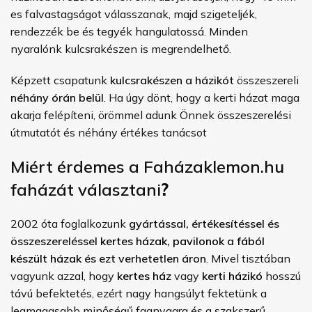
es falvastagságot válasszanak, majd szigeteljék,
rendezzék be és tegyék hangulatossá. Minden
nyaralónk kulcsrakészen is megrendelhető.
Képzett csapatunk
kulcsrakészen a házikót
összeszereli
néhány órán belül
. Ha úgy dönt, hogy a kerti házat maga
akarja felépíteni, örömmel adunk Önnek összeszerelési
útmutatót és néhány értékes tanácsot
Miért érdemes a Faházaklemon.hu
faházát választani
?
2002 óta foglalkozunk
gyártással, értékesítéssel és
összeszereléssel
kertes házak
,
pavilonok
a
fából
készült házak
és ezt verhetetlen áron
. Mivel tisztában
vagyunk azzal, hogy
kertes ház
vagy
kerti házikó
hosszú
távú befektetés, ezért nagy hangsúlyt fektetünk a
legmagasabb minőségű faanyagra és a szakszerű