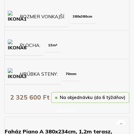
ROZMER VONKAJŠÍ
380x380cm
PLOCHA
13m²
HRÚBKA STENY
70mm
2 325 600
Ft
Na objednávku (do 6 týždňov)
OBJEDNAŤ
Faház Piano A 380x234cm, 1,2m terasz,