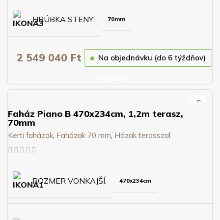
HRÚBKA STENY
70mm
2 549 040
Ft
Na objednávku (do 6 týždňov)
OBJEDNAŤ
Faház Piano B 470x234cm, 1,2m terasz,
70mm
Kerti faházak
,
Faházak 70 mm
,
Házak terasszal
ROZMER VONKAJŠÍ
470x234cm