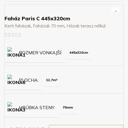
Faház Paris C 445x320cm
Kerti faházak
,
Faházak 70 mm
,
Házak terasz nélkül
ROZMER VONKAJŠÍ
445x320cm
PLOCHA
12,7m²
HRÚBKA STENY
70mm