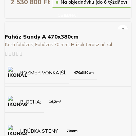
2 530 800
Ft
Na objednávku (do 6 týždňov)
OBJEDNAŤ
Faház Sandy A 470x380cm
Kerti faházak
,
Faházak 70 mm
,
Házak terasz nélkül
ROZMER VONKAJŠÍ
470x380cm
PLOCHA
16,2m²
HRÚBKA STENY
70mm