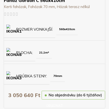
Faház Gordon C 560x410cm
Kerti faházak
,
Faházak 70 mm
,
Házak terasz nélkül
ROZMER VONKAJŠÍ
560x410cm
PLOCHA
21,1m²
HRÚBKA STENY
70mm
3 050 640
Ft
Na objednávku (do 6 týždňov)
OBJEDNAŤ