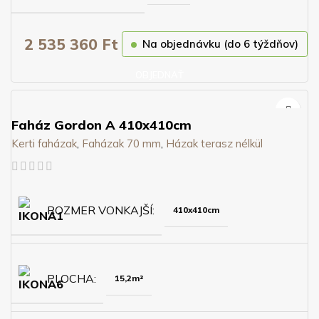
2 535 360
Ft
Na objednávku (do 6 týždňov)
OBJEDNAŤ
Faház Gordon A 410x410cm
Kerti faházak
,
Faházak 70 mm
,
Házak terasz nélkül
ROZMER VONKAJŠÍ
410x410cm
PLOCHA
15,2m²