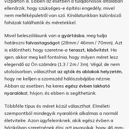
vízparton is. Ebben az esetben a tulajdonosok általában
ellenőrzik, hogy szükséges-e építési engedély, mivel
nem melléképületről van szó. Kínálatunkban különböző
faházak találhatók és méretekkel.
Mivel beleszólásunk van a
gyártásba
, meg tudja
határozni
falvastagságot
(28mm / 46mm / 70mm). Azt
is eldöntheti, hogy szeretne-e
teraszt, kibővítést
. Ha
igen, akkor meg kell fontolnia, hogy milyen méret lesz
elegendő az Ön számára (1,3 / 2m / 3m). Végül, de nem
utolsósorban, választhat
az ajtók és ablakok helyzetén,
hogy ne kelljen a szomszéd hálószobájába néznie.
Abban az esetben, ha keres
egész évben lakható
nyaralók
at, hívjon, és ebben is segíthetünk.
Többféle típus és méret közül választhat. Elméleti
szempontból mindegyik nyaralónk alkalmas a normál
életvitelre. Azon ügyfeleinknek, akik egész évben a
házikóban szeretnének élni, azt javasoljuk, hogy 46 mm-