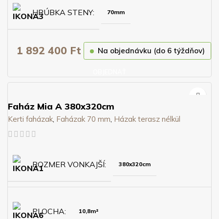
HRÚBKA STENY
70mm
1 892 400
Ft
Na objednávku (do 6 týždňov)
OBJEDNAŤ
Faház Mia A 380x320cm
Kerti faházak
,
Faházak 70 mm
,
Házak terasz nélkül
ROZMER VONKAJŠÍ
380x320cm
PLOCHA
10,8m²