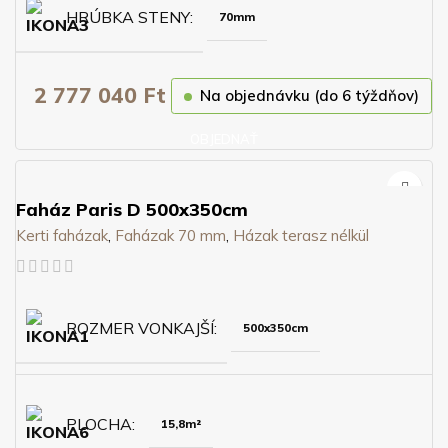
HRÚBKA STENY
70mm
2 777 040
Ft
Na objednávku (do 6 týždňov)
OBJEDNAŤ
Faház Paris D 500x350cm
Kerti faházak
,
Faházak 70 mm
,
Házak terasz nélkül
ROZMER VONKAJŠÍ
500x350cm
PLOCHA
15,8m²