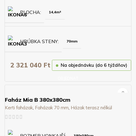
PLOCHA
14,4m²
HRÚBKA STENY
70mm
2 321 040
Ft
Na objednávku (do 6 týždňov)
OBJEDNAŤ
Faház Mia B 380x380cm
Kerti faházak
,
Faházak 70 mm
,
Házak terasz nélkül
ROZMER VONKAJŠÍ
380x380cm