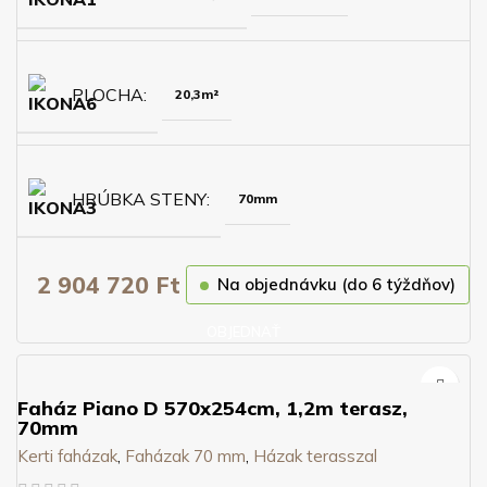
PLOCHA
20,3m²
HRÚBKA STENY
70mm
2 904 720
Ft
Na objednávku (do 6 týždňov)
OBJEDNAŤ
Faház Piano D 570x254cm, 1,2m terasz,
70mm
Kerti faházak
,
Faházak 70 mm
,
Házak terasszal