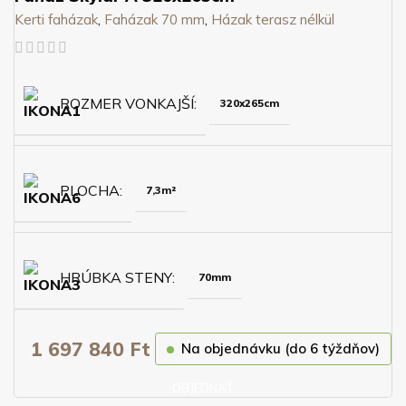
Kerti faházak
,
Faházak 70 mm
,
Házak terasz nélkül
ROZMER VONKAJŠÍ
320x265cm
PLOCHA
7,3m²
HRÚBKA STENY
70mm
1 697 840
Ft
Na objednávku (do 6 týždňov)
OBJEDNAŤ