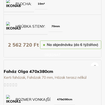
PLOCHA
10m²
HRÚBKA STENY
70mm
2 562 720
Ft
Na objednávku (do 6 týždňov)
OBJEDNAŤ
Faház Olga 470x380cm
Kerti faházak
,
Faházak 70 mm
,
Házak terasz nélkül
ROZMER VONKAJŠÍ
470x380cm