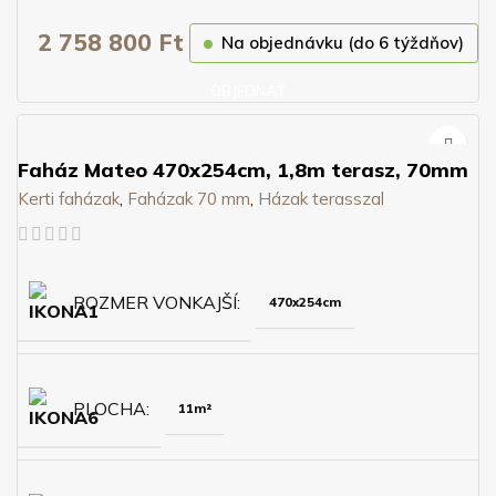
2 758 800
Ft
Na objednávku (do 6 týždňov)
OBJEDNAŤ
Faház Mateo 470x254cm, 1,8m terasz, 70mm
Kerti faházak
,
Faházak 70 mm
,
Házak terasszal
ROZMER VONKAJŠÍ
470x254cm
PLOCHA
11m²