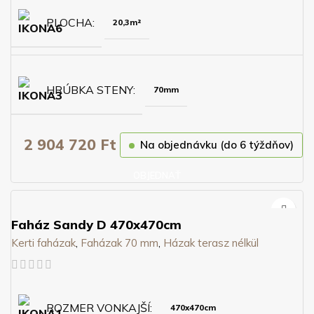
PLOCHA
20,3m²
HRÚBKA STENY
70mm
2 904 720
Ft
Na objednávku (do 6 týždňov)
OBJEDNAŤ
Faház Sandy D 470x470cm
Kerti faházak
,
Faházak 70 mm
,
Házak terasz nélkül
ROZMER VONKAJŠÍ
470x470cm