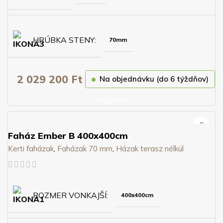
HRÚBKA STENY
70mm
2 029 200
Ft
Na objednávku (do 6 týždňov)
OBJEDNAŤ
Faház Ember B 400x400cm
Kerti faházak
,
Faházak 70 mm
,
Házak terasz nélkül
ROZMER VONKAJŠÍ
400x400cm