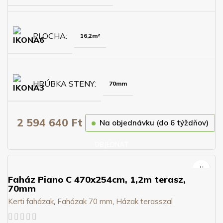
PLOCHA
16,2m²
HRÚBKA STENY
70mm
2 594 640
Ft
Na objednávku (do 6 týždňov)
OBJEDNAŤ
Faház Piano C 470x254cm, 1,2m terasz,
70mm
Kerti faházak
,
Faházak 70 mm
,
Házak terasszal