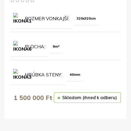
ROZMER VONKAJŠÍ
320x320cm
PLOCHA
9m²
HRÚBKA STENY
40mm
1 500 000
Ft
Skladom (ihneď k odberu)
OBJEDNAŤ