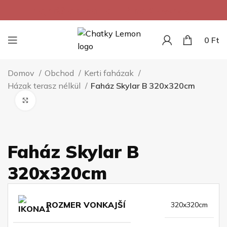
Najnižšia cena za 1m² na Slovensku.
0
Ft
Domov
Obchod
Kerti faházak
Házak terasz nélkül
Faház Skylar B 320x320cm
Kliknite pre zväčšenie
Faház Skylar B
320x320cm
ROZMER VONKAJŠÍ
320x320cm