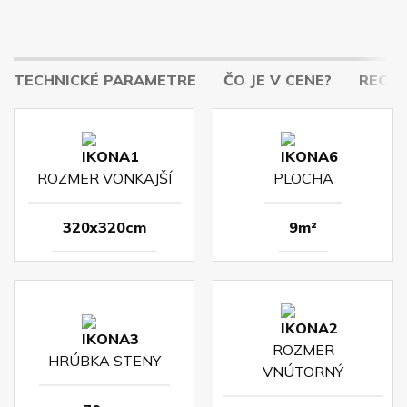
TECHNICKÉ PARAMETRE
ČO JE V CENE?
RECENZ
ROZMER VONKAJŠÍ
PLOCHA
320x320cm
9m²
ROZMER
HRÚBKA STENY
VNÚTORNÝ