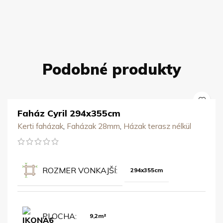
Podobné produkty
Faház Cyril 294x355cm
Kerti faházak
,
Faházak 28mm
,
Házak terasz nélkül
ROZMER VONKAJŠÍ
294x355cm
PLOCHA
9,2m²