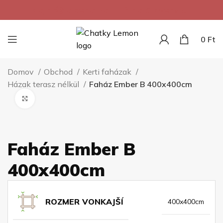
Najnižšia cena za 1m² na Slovensku.
0
Ft
Domov
Obchod
Kerti faházak
Házak terasz nélkül
Faház Ember B 400x400cm
Kliknite pre zväčšenie
Faház Ember B
400x400cm
ROZMER VONKAJŠÍ
400x400cm