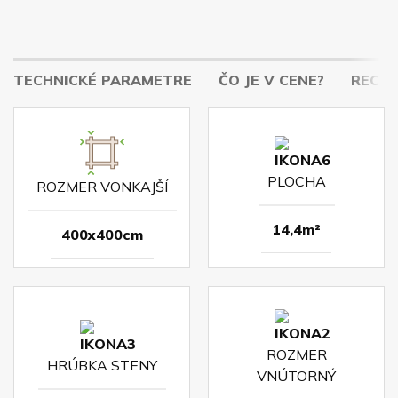
TECHNICKÉ PARAMETRE
ČO JE V CENE?
RECENZ
PLOCHA
ROZMER VONKAJŠÍ
14,4m²
400x400cm
ROZMER
HRÚBKA STENY
VNÚTORNÝ