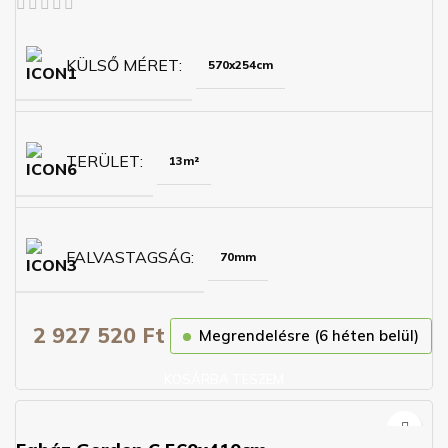
KÜLSŐ MÉRET
570x254cm
TERÜLET
13m²
FALVASTAGSÁG
70mm
2 927 520
Ft
Megrendelésre (6 héten belül)
KOSÁRBA TESZEM