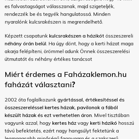
es falvastagságot válasszanak, majd szigeteljék,
rendezzék be és tegyék hangulatossá. Minden
nyaralónk kulcsrakészen is megrendelhető.
Képzett csapatunk
kulcsrakészen a házikót
összeszereli
néhány órán belül
. Ha úgy dönt, hogy a kerti házat maga
akarja felépíteni, örömmel adunk Önnek összeszerelési
útmutatót és néhány értékes tanácsot
Miért érdemes a Faházaklemon.hu
faházát választani
?
2002 óta foglalkozunk
gyártással, értékesítéssel és
összeszereléssel
kertes házak
,
pavilonok
a
fából
készült házak
és ezt verhetetlen áron
. Mivel tisztában
vagyunk azzal, hogy
kertes ház
vagy
kerti házikó
hosszú
távú befektetés, ezért nagy hangsúlyt fektetünk a
legmagasabb minőségű faanyagra és a szakszerű