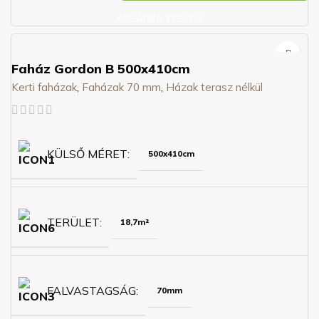
KOSÁRBA TESZEM
Faház Gordon B 500x410cm
Kerti faházak
,
Faházak 70 mm
,
Házak terasz nélkül
KÜLSŐ MÉRET
500x410cm
TERÜLET
18,7m²
FALVASTAGSÁG
70mm