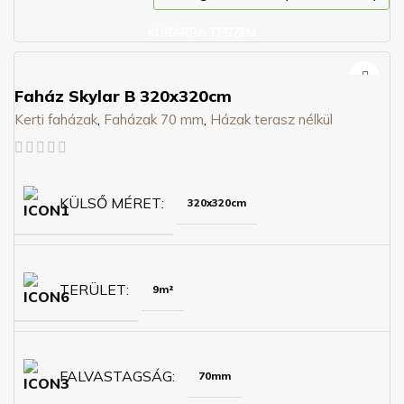
KOSÁRBA TESZEM
Faház Skylar B 320x320cm
Kerti faházak
,
Faházak 70 mm
,
Házak terasz nélkül
KÜLSŐ MÉRET
320x320cm
TERÜLET
9m²
FALVASTAGSÁG
70mm