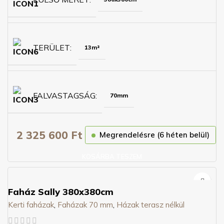
TERÜLET
13m²
FALVASTAGSÁG
70mm
2 325 600
Ft
Megrendelésre (6 héten belül)
KOSÁRBA TESZEM
Faház Sally 380x380cm
Kerti faházak
,
Faházak 70 mm
,
Házak terasz nélkül