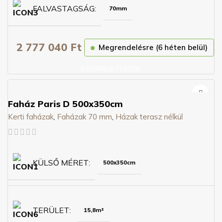
FALVASTAGSÁG
70mm
2 777 040
Ft
Megrendelésre (6 héten belül)
KOSÁRBA TESZEM
Faház Paris D 500x350cm
Kerti faházak
,
Faházak 70 mm
,
Házak terasz nélkül
KÜLSŐ MÉRET
500x350cm
TERÜLET
15,8m²