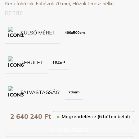
Kerti faházak
,
Faházak 70 mm
,
Házak terasz nélkül
KÜLSŐ MÉRET
400x500cm
TERÜLET
18,2m²
FALVASTAGSÁG
70mm
2 640 240
Ft
Megrendelésre (6 héten belül)
KOSÁRBA TESZEM