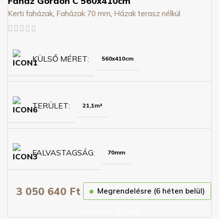
Faház Gordon C 560x410cm
Kerti faházak
,
Faházak 70 mm
,
Házak terasz nélkül
KÜLSŐ MÉRET
560x410cm
TERÜLET
21,1m²
FALVASTAGSÁG
70mm
3 050 640
Ft
Megrendelésre (6 héten belül)
KOSÁRBA TESZEM