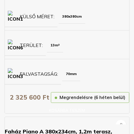
KÜLSŐ MÉRET
380x380cm
TERÜLET
13m²
FALVASTAGSÁG
70mm
2 325 600
Ft
Megrendelésre (6 héten belül)
KOSÁRBA TESZEM
Faház Piano A 380x234cm, 1,2m terasz,