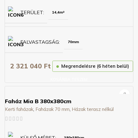
TERÜLET
14,4m²
FALVASTAGSÁG
70mm
2 321 040
Ft
Megrendelésre (6 héten belül)
KOSÁRBA TESZEM
Faház Mia B 380x380cm
Kerti faházak
,
Faházak 70 mm
,
Házak terasz nélkül
KÜLSŐ MÉRET
380x380cm