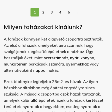
1
2
3
4
5
→
Milyen faházakat kínálunk?
A faházak könnyen két alapvető csoportra oszthatók.
Az első a faházak, amelyeket arra szánnak, hogy
szolgáljanak
kiegészítő épületnek a házhoz
. Úgy
használjuk őket, mint
szerszámház
,
nyári konyha
,
munkaterem
barkácsok számára,
gyermekház
vagy
alternatívaként
nappalinak is
.
Ezek többnyire legfeljebb 25m2-es házak. Az ilyen
házakhoz általában még építési engedélyre sincs
szükség. A második csoportba azok házak tartoznak,
amelyek
különálló épületek
. Ezek a faházak
kertészeti
területek
,
nyaralók
a hegyekben, esetleg
nyaralók
a