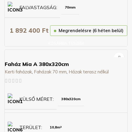
FALVASTAGSÁG
70mm
1 892 400
Ft
Megrendelésre (6 héten belül)
KOSÁRBA TESZEM
Faház Mia A 380x320cm
Kerti faházak
,
Faházak 70 mm
,
Házak terasz nélkül
KÜLSŐ MÉRET
380x320cm
TERÜLET
10,8m²