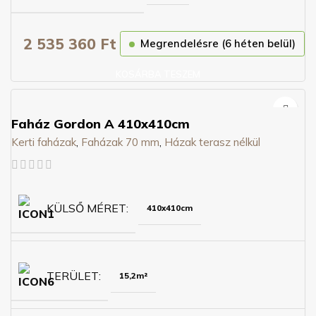
2 535 360
Ft
Megrendelésre (6 héten belül)
KOSÁRBA TESZEM
Faház Gordon A 410x410cm
Kerti faházak
,
Faházak 70 mm
,
Házak terasz nélkül
KÜLSŐ MÉRET
410x410cm
TERÜLET
15,2m²