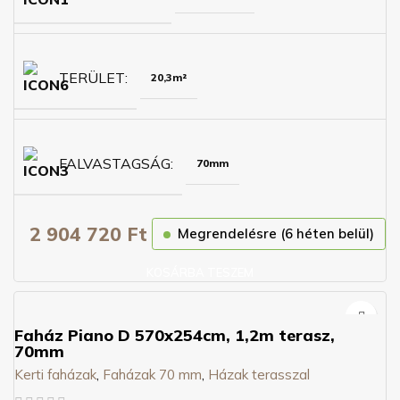
TERÜLET
20,3m²
FALVASTAGSÁG
70mm
2 904 720
Ft
Megrendelésre (6 héten belül)
KOSÁRBA TESZEM
Faház Piano D 570x254cm, 1,2m terasz,
70mm
Kerti faházak
,
Faházak 70 mm
,
Házak terasszal