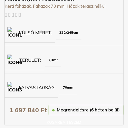
Kerti faházak
,
Faházak 70 mm
,
Házak terasz nélkül
KÜLSŐ MÉRET
320x265cm
TERÜLET
7,3m²
FALVASTAGSÁG
70mm
1 697 840
Ft
Megrendelésre (6 héten belül)
KOSÁRBA TESZEM