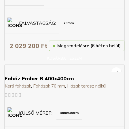
FALVASTAGSÁG
70mm
2 029 200
Ft
Megrendelésre (6 héten belül)
KOSÁRBA TESZEM
Faház Ember B 400x400cm
Kerti faházak
,
Faházak 70 mm
,
Házak terasz nélkül
KÜLSŐ MÉRET
400x400cm