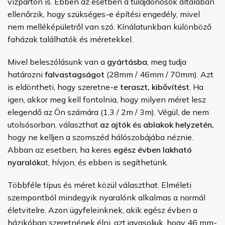
vízparton is. Ebben az esetben a tulajdonosok általában
ellenőrzik, hogy szükséges-e építési engedély, mivel
nem melléképületről van szó. Kínálatunkban különböző
faházak találhatók és méretekkel.
Mivel beleszólásunk van a
gyártásba
, meg tudja
határozni
falvastagságot
(28mm / 46mm / 70mm). Azt
is eldöntheti, hogy szeretne-e
teraszt, kibővítést
. Ha
igen, akkor meg kell fontolnia, hogy milyen méret lesz
elegendő az Ön számára (1,3 / 2m / 3m). Végül, de nem
utolsósorban, választhat
az ajtók és ablakok helyzetén,
hogy ne kelljen a szomszéd hálószobájába néznie.
Abban az esetben, ha keres
egész évben lakható
nyaralók
at, hívjon, és ebben is segíthetünk.
Többféle típus és méret közül választhat. Elméleti
szempontból mindegyik nyaralónk alkalmas a normál
életvitelre. Azon ügyfeleinknek, akik egész évben a
házikóban szeretnének élni, azt javasoljuk, hogy 46 mm-