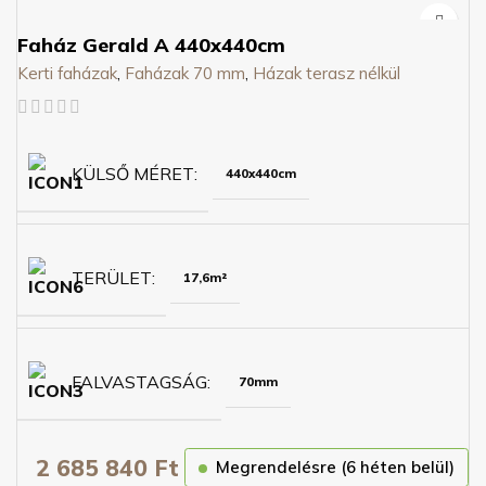
Faház Gerald A 440x440cm
Kerti faházak
,
Faházak 70 mm
,
Házak terasz nélkül
KÜLSŐ MÉRET
440x440cm
TERÜLET
17,6m²
FALVASTAGSÁG
70mm
2 685 840
Ft
Megrendelésre (6 héten belül)