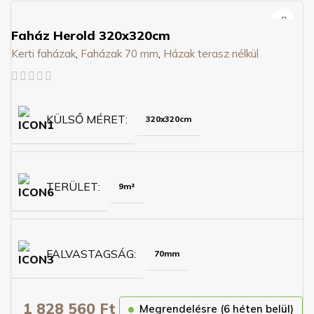
Faház Herold 320x320cm
Kerti faházak
,
Faházak 70 mm
,
Házak terasz nélkül
KÜLSŐ MÉRET
320x320cm
TERÜLET
9m²
FALVASTAGSÁG
70mm
1 828 560
Ft
Megrendelésre (6 héten belül)