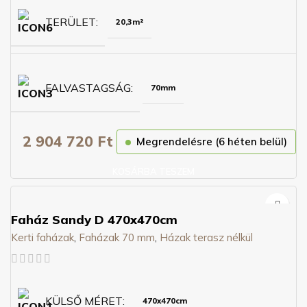
TERÜLET
20,3m²
FALVASTAGSÁG
70mm
2 904 720
Ft
Megrendelésre (6 héten belül)
KOSÁRBA TESZEM
Faház Sandy D 470x470cm
Kerti faházak
,
Faházak 70 mm
,
Házak terasz nélkül
KÜLSŐ MÉRET
470x470cm