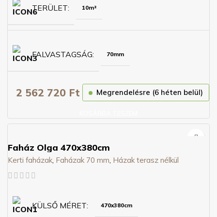
TERÜLET
10m²
FALVASTAGSÁG
70mm
2 562 720
Ft
Megrendelésre (6 héten belül)
KOSÁRBA TESZEM
Faház Olga 470x380cm
Kerti faházak
,
Faházak 70 mm
,
Házak terasz nélkül
KÜLSŐ MÉRET
470x380cm