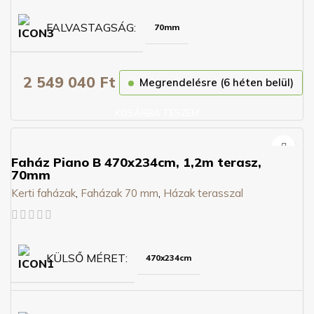
FALVASTAGSÁG
70mm
2 549 040
Ft
Megrendelésre (6 héten belül)
KOSÁRBA TESZEM
Faház Piano B 470x234cm, 1,2m terasz,
70mm
Kerti faházak
,
Faházak 70 mm
,
Házak terasszal
KÜLSŐ MÉRET
470x234cm