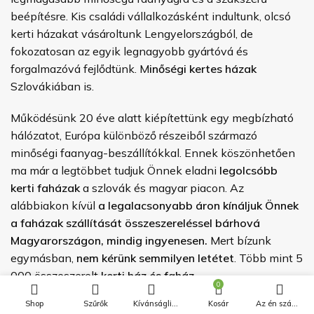
beépítésre. Kis családi vállalkozásként indultunk, olcsó
kerti házakat vásároltunk Lengyelországból, de
fokozatosan az egyik legnagyobb gyártóvá és
forgalmazóvá fejlődtünk. M
inőségi
kertes házak
Szlovákiában is.
Működésünk 20 éve alatt kiépítettünk egy megbízható
hálózatot, Európa különböző részeiből származó
minőségi faanyag-beszállítókkal. Ennek köszönhetően
ma már a legtöbbet tudjuk Önnek eladni
legolcsóbb
kerti faházak
a szlovák és magyar piacon. Az
alábbiakon kívül
a legalacsonyabb áron kínáljuk Önnek
a faházak szállítását összeszereléssel bárhová
Magyarországon, mindig ingyenesen.
Mert bízunk
egymásban,
nem kérünk semmilyen letétet
. Több mint 5
000 összeszerelt
kerti ház és faház.
0
Shop
Szűrők
Kívánságlista
Kosár
Az én számlám