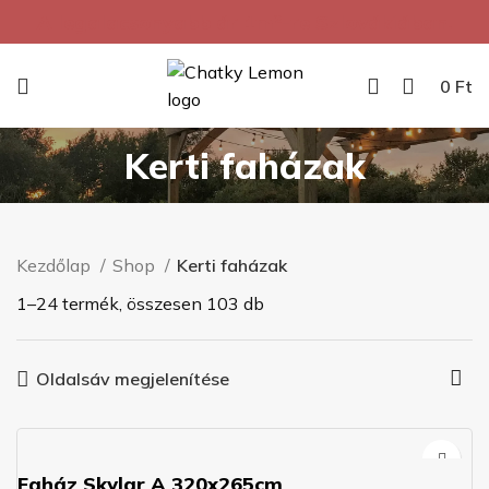
A legalacsonyabb ár 1m²-re Szlovákiában.
0
Ft
Kerti faházak
Kezdőlap
Shop
Kerti faházak
1–24 termék, összesen 103 db
Oldalsáv megjelenítése
Faház Skylar A 320x265cm