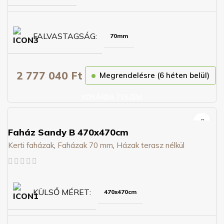
FALVASTAGSÁG
70mm
2 777 040
Ft
Megrendelésre (6 héten belül)
KOSÁRBA TESZEM
Faház Sandy B 470x470cm
Kerti faházak
,
Faházak 70 mm
,
Házak terasz nélkül
KÜLSŐ MÉRET
470x470cm