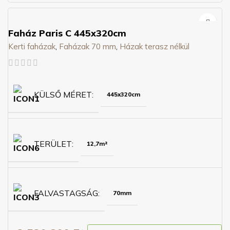
Faház Paris C 445x320cm
Kerti faházak
,
Faházak 70 mm
,
Házak terasz nélkül
KÜLSŐ MÉRET
445x320cm
TERÜLET
12,7m²
FALVASTAGSÁG
70mm