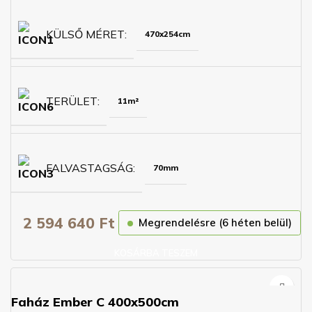
KÜLSŐ MÉRET
470x254cm
TERÜLET
11m²
FALVASTAGSÁG
70mm
2 594 640
Ft
Megrendelésre (6 héten belül)
KOSÁRBA TESZEM
Faház Ember C 400x500cm