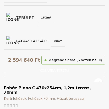
TERÜLET
16,2m²
FALVASTAGSÁG
70mm
2 594 640
Ft
Megrendelésre (6 héten belül)
KOSÁRBA TESZEM
Faház Piano C 470x254cm, 1,2m terasz,
70mm
Kerti faházak
,
Faházak 70 mm
,
Házak terasszal