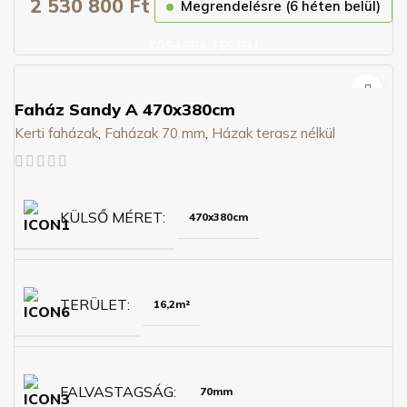
2 530 800
Ft
Megrendelésre (6 héten belül)
KOSÁRBA TESZEM
Faház Sandy A 470x380cm
Kerti faházak
,
Faházak 70 mm
,
Házak terasz nélkül
KÜLSŐ MÉRET
470x380cm
TERÜLET
16,2m²
FALVASTAGSÁG
70mm