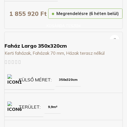
1 855 920
Ft
Megrendelésre (6 héten belül)
KOSÁRBA TESZEM
Faház Largo 350x320cm
Kerti faházak
,
Faházak 70 mm
,
Házak terasz nélkül
KÜLSŐ MÉRET
350x320cm
TERÜLET
9,9m²