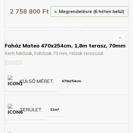
2 758 800
Ft
Megrendelésre (6 héten belül)
KOSÁRBA TESZEM
Faház Mateo 470x254cm, 1,8m terasz, 70mm
Kerti faházak
,
Faházak 70 mm
,
Házak terasszal
KÜLSŐ MÉRET
470x254cm
TERÜLET
11m²