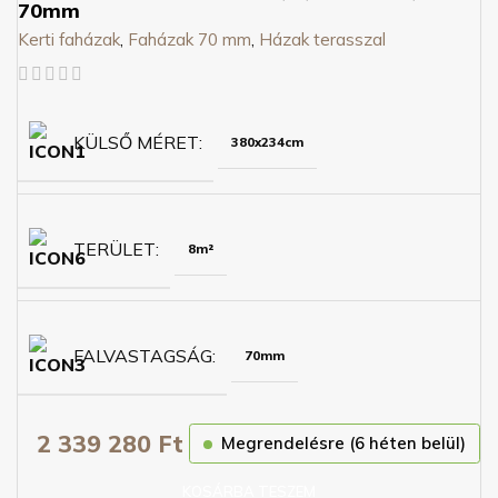
70mm
Kerti faházak
,
Faházak 70 mm
,
Házak terasszal
KÜLSŐ MÉRET
380x234cm
TERÜLET
8m²
FALVASTAGSÁG
70mm
2 339 280
Ft
Megrendelésre (6 héten belül)
KOSÁRBA TESZEM