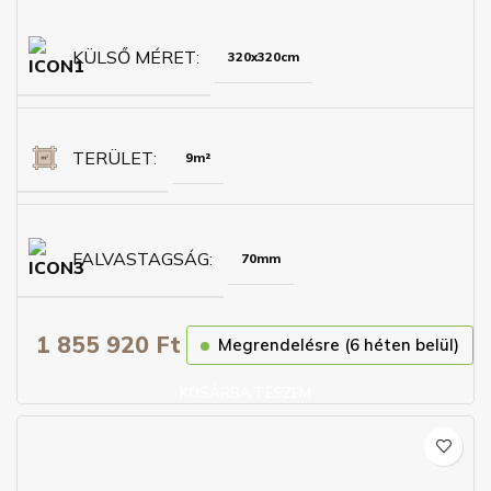
KÜLSŐ MÉRET
320x320cm
TERÜLET
9m²
FALVASTAGSÁG
70mm
1 855 920
Ft
Megrendelésre (6 héten belül)
KOSÁRBA TESZEM