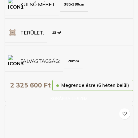
KÜLSŐ MÉRET
380x380cm
TERÜLET
13m²
FALVASTAGSÁG
70mm
2 325 600
Ft
Megrendelésre (6 héten belül)
KOSÁRBA TESZEM