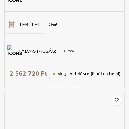
TERÜLET
10m²
FALVASTAGSÁG
70mm
2 562 720
Ft
Megrendelésre (6 héten belül)
KOSÁRBA TESZEM