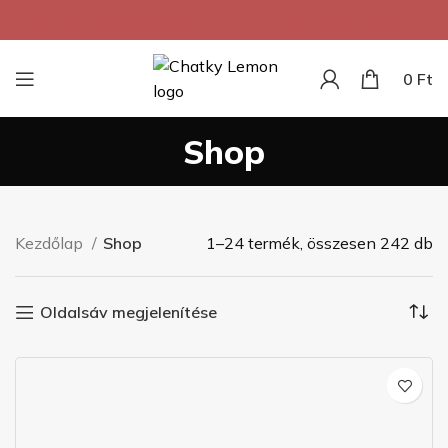
A legalacsonyabb ár 1m²-re Szlovákiában.
0
Ft
Shop
Kezdőlap
Shop
1–24 termék, összesen 242 db
Oldalsáv megjelenítése