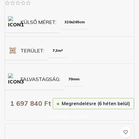
KÜLSŐ MÉRET
320x265cm
TERÜLET
7,3m²
FALVASTAGSÁG
70mm
1 697 840
Ft
Megrendelésre (6 héten belül)
KOSÁRBA TESZEM