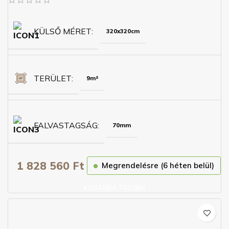
KÜLSŐ MÉRET
320x320cm
TERÜLET
9m²
FALVASTAGSÁG
70mm
1 828 560
Ft
Megrendelésre (6 héten belül)
KOSÁRBA TESZEM