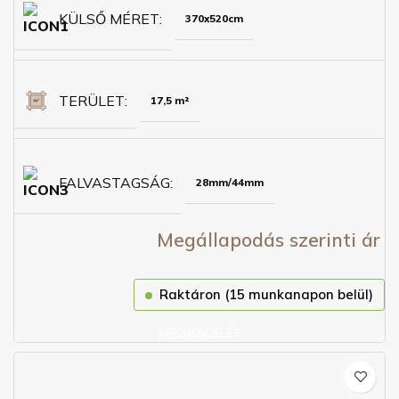
KÜLSŐ MÉRET
370x520cm
TERÜLET
17,5 m²
FALVASTAGSÁG
28mm/44mm
Megállapodás szerinti ár
Raktáron (15 munkanapon belül)
MEGRENDELÉS