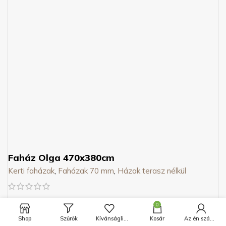
Faház Olga 470x380cm
Kerti faházak
,
Faházak 70 mm
,
Házak terasz nélkül
0
KÜLSŐ MÉRET
470x380cm
Shop
Szűrők
Kívánságlista
Kosár
Az én számlám