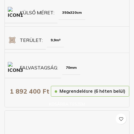
KÜLSŐ MÉRET
350x320cm
TERÜLET
9,9m²
FALVASTAGSÁG
70mm
1 892 400
Ft
Megrendelésre (6 héten belül)
KOSÁRBA TESZEM