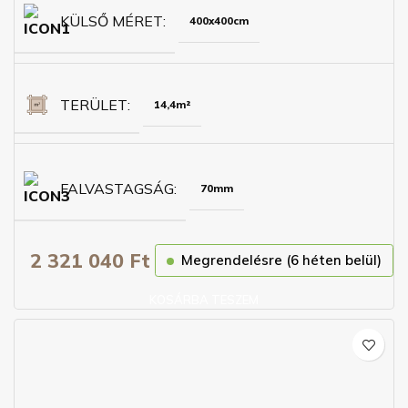
KÜLSŐ MÉRET
400x400cm
TERÜLET
14,4m²
FALVASTAGSÁG
70mm
2 321 040
Ft
Megrendelésre (6 héten belül)
KOSÁRBA TESZEM