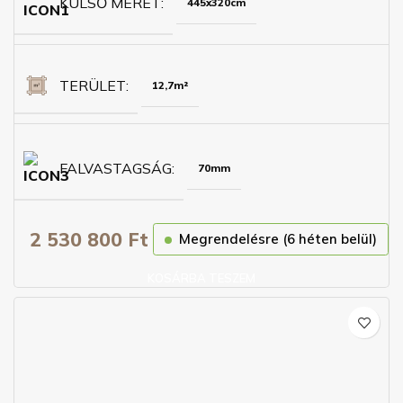
KÜLSŐ MÉRET
445x320cm
TERÜLET
12,7m²
FALVASTAGSÁG
70mm
2 530 800
Ft
Megrendelésre (6 héten belül)
KOSÁRBA TESZEM