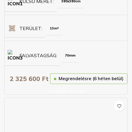
KÜLSŐ MÉRET
380x380cm
TERÜLET
13m²
FALVASTAGSÁG
70mm
2 325 600
Ft
Megrendelésre (6 héten belül)
KOSÁRBA TESZEM