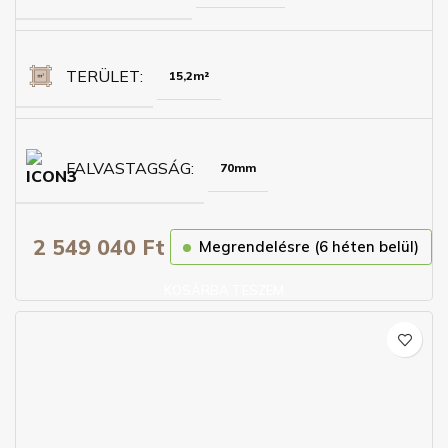
TERÜLET
15,2m²
FALVASTAGSÁG
70mm
2 549 040
Ft
Megrendelésre (6 héten belül)
KOSÁRBA TESZEM