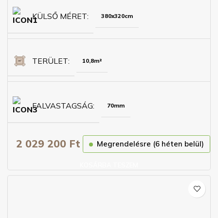
KÜLSŐ MÉRET
380x320cm
TERÜLET
10,8m²
FALVASTAGSÁG
70mm
2 029 200
Ft
Megrendelésre (6 héten belül)
KOSÁRBA TESZEM