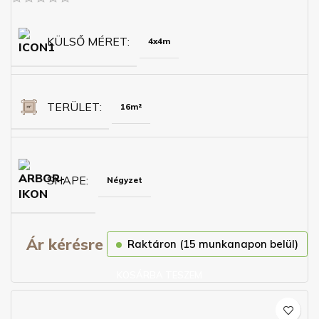
KÜLSŐ MÉRET
4x4m
TERÜLET
16m²
SHAPE
Négyzet
Ár kérésre
Raktáron (15 munkanapon belül)
KOSÁRBA TESZEM