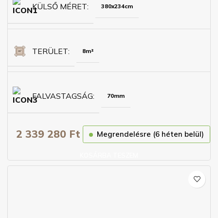
KÜLSŐ MÉRET
380x234cm
TERÜLET
8m²
FALVASTAGSÁG
70mm
2 339 280
Ft
Megrendelésre (6 héten belül)
KOSÁRBA TESZEM