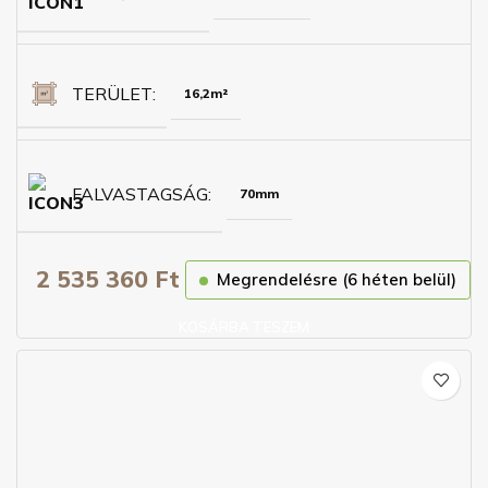
TERÜLET
16,2m²
FALVASTAGSÁG
70mm
2 535 360
Ft
Megrendelésre (6 héten belül)
KOSÁRBA TESZEM