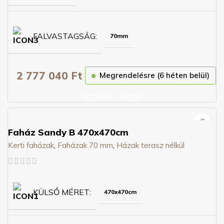
FALVASTAGSÁG
70mm
2 777 040
Ft
Megrendelésre (6 héten belül)
KOSÁRBA TESZEM
Faház Sandy B 470x470cm
Kerti faházak
,
Faházak 70 mm
,
Házak terasz nélkül
KÜLSŐ MÉRET
470x470cm