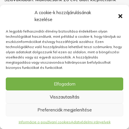
egy hálózatot megbízható, Európa különböző részeiből
A cookie-k hozzájárulásának
származó minőségi faanyag-beszállítókkal. Ennek
kezelése
köszönhetően ma már a legtöbbet tudjuk Önnek eladni
legolcsóbb kerti kunyhók
a
faházak
a szlovák piacon.
A legjobb felhasználói élmény biztosítása érdekében olyan
Az alábbiakon kívül
a legalacsonyabb áron kínáljuk
technológiákat használunk, mint például a cookie-k, hogy tároljuk az
eszközinformációkat és/vagy hozzáférjünk azokhoz. Ezen
Önnek a faházak szállítását összeszereléssel bárhová
technológiákhoz való hozzájárulása lehetővé teszi számunkra, hogy
Szlovákiában, mindig ingyenesen.
Mert bízunk
olyan adatokat dolgozzunk fel ezen az oldalon, mint a böngészési
egymásban,
nem kérünk semmilyen letétet
. Több mint 5
viselkedés vagy az egyedi azonosítók. A hozzájárulás
megtagadása vagy visszavonása hátrányosan befolyásolhat
000 összeszerelt
kerti házak és faházak
szinte minden
bizonyos funkciókat és funkciókat.
szlovákiai kerületben.
Elfogadom
Visszautasítás
Preferenciák megjelenítése
0
Informácie o používaní cookies
Adatvédelmi irányelvek
Shop
Szűrők
Kívánságlista
Kosár
Az én számlám