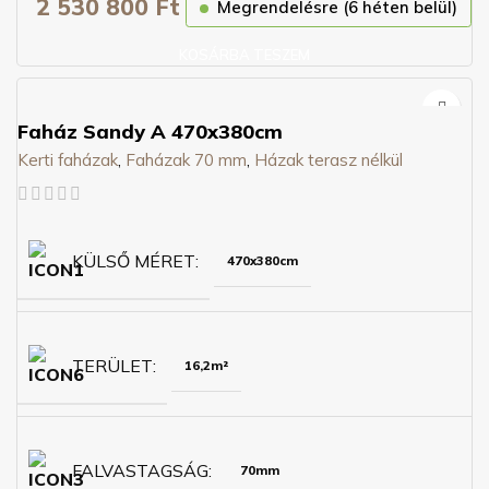
2 530 800
Ft
Megrendelésre (6 héten belül)
KOSÁRBA TESZEM
Faház Sandy A 470x380cm
Kerti faházak
,
Faházak 70 mm
,
Házak terasz nélkül
KÜLSŐ MÉRET
470x380cm
TERÜLET
16,2m²
FALVASTAGSÁG
70mm