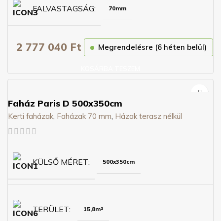
FALVASTAGSÁG
70mm
2 777 040
Ft
Megrendelésre (6 héten belül)
KOSÁRBA TESZEM
Faház Paris D 500x350cm
Kerti faházak
,
Faházak 70 mm
,
Házak terasz nélkül
KÜLSŐ MÉRET
500x350cm
TERÜLET
15,8m²