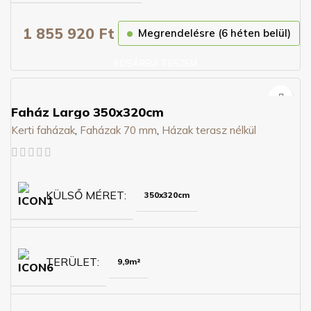
1 855 920
Ft
Megrendelésre (6 héten belül)
KOSÁRBA TESZEM
Faház Largo 350x320cm
Kerti faházak
,
Faházak 70 mm
,
Házak terasz nélkül
KÜLSŐ MÉRET
350x320cm
TERÜLET
9,9m²