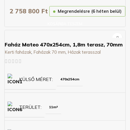
2 758 800
Ft
Megrendelésre (6 héten belül)
KOSÁRBA TESZEM
Faház Mateo 470x254cm, 1,8m terasz, 70mm
Kerti faházak
,
Faházak 70 mm
,
Házak terasszal
KÜLSŐ MÉRET
470x254cm
TERÜLET
11m²