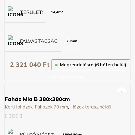
TERÜLET
14,4m²
FALVASTAGSÁG
70mm
2 321 040
Ft
Megrendelésre (6 héten belül)
KOSÁRBA TESZEM
Faház Mia B 380x380cm
Kerti faházak
,
Faházak 70 mm
,
Házak terasz nélkül
KÜLSŐ MÉRET
380x380cm