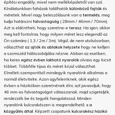
építési engedély, mivel nem melléképületről van szó.
Kínálatunkban faházak találhatók
különböző fajták
és
méretek. Mivel nagy beleszólásunk van a
termelés
, meg
tudja határozni
falvastagság
( 28mm / 46mm / 70mm).
Azt is eldöntheti, hogy szeretne-e
terasz
. Ha igen, akkor
meg kell fontolnia, hogy milyen méret lesz elegendő az
Ön számára ( 1,3 / 2m / 3m). Végül, de nem utolsósorban,
választhat
az ajtók és ablakok helyzete
hogy ne kelljen
a szomszéd hálószobájába néznie. Abban az esetben,
ha keres
egész évben lakható nyaralók
olvass egy kicsit
többet. Többféle típus és méret közül választhat.
Elméleti szempontból mindegyik nyaralónk alkalmas a
normál életvitelre. Azon ügyfeleinknek, akik egész
évben a házikóban szeretnének élni, azt javasoljuk, hogy
46 mm-es falvastagságot válasszanak, majd szigeteljék,
rendezzék be és tegyék hangulatossá. Minden
nyaralónk kulcsrakészen is megrendelhető.
s
a
közgyűlés által
. Képzett csapatunk
kulcsrakész házikó