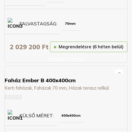
FALVASTAGSÁG
70mm
2 029 200
Ft
Megrendelésre (6 héten belül)
KOSÁRBA TESZEM
Faház Ember B 400x400cm
Kerti faházak
,
Faházak 70 mm
,
Házak terasz nélkül
KÜLSŐ MÉRET
400x400cm