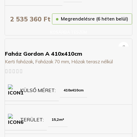
2 535 360
Ft
Megrendelésre (6 héten belül)
KOSÁRBA TESZEM
Faház Gordon A 410x410cm
Kerti faházak
,
Faházak 70 mm
,
Házak terasz nélkül
KÜLSŐ MÉRET
410x410cm
TERÜLET
15,2m²