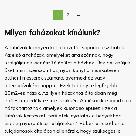
1
2
→
Milyen faházakat kínálunk?
A faházak könnyen két alapvető csoportra oszthatók.
Az első a faházak, amelyeket arra szánnak, hogy
szolgáljanak
kiegészítő épület a házhoz
. Úgy használjuk
őket, mint
szerszámház
,
nyári konyha
,
munkaterem
otthoni mesterek számára,
gyermekház
vagy
alternatívaként
nappali
. Ezek többnyire legfeljebb
25m2-es házak. Az ilyen házakhoz általában még
építési engedélyre sincs szükség. A második csoportba a
házak tartoznak, amelyek
különálló épület
. Ezek a
faházak
kertészeti területek
,
nyaralók
a hegyekben,
esetleg
nyaralók
az "aluljárókon". Ebben az esetben a
tulajdonosok általában ellenőrzik, hogy szükséges-e