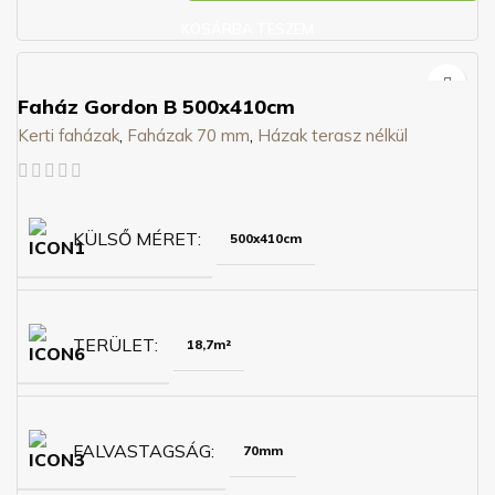
KOSÁRBA TESZEM
Faház Gordon B 500x410cm
Kerti faházak
,
Faházak 70 mm
,
Házak terasz nélkül
KÜLSŐ MÉRET
500x410cm
TERÜLET
18,7m²
FALVASTAGSÁG
70mm