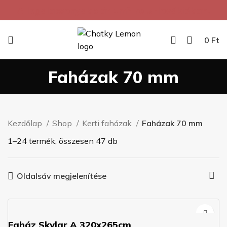
A legalacsonyabb ár 1m²-re Szlovákiában.
0
Ft
Faházak 70 mm
Kezdőlap
Shop
Kerti faházak
Faházak 70 mm
1–24 termék, összesen 47 db
Oldalsáv megjelenítése
Faház Skylar A 320x265cm