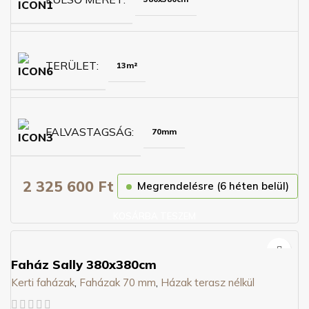
TERÜLET
13m²
FALVASTAGSÁG
70mm
2 325 600
Ft
Megrendelésre (6 héten belül)
KOSÁRBA TESZEM
Faház Sally 380x380cm
Kerti faházak
,
Faházak 70 mm
,
Házak terasz nélkül