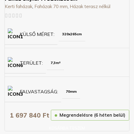
Kerti faházak
,
Faházak 70 mm
,
Házak terasz nélkül
KÜLSŐ MÉRET
320x265cm
TERÜLET
7,3m²
FALVASTAGSÁG
70mm
1 697 840
Ft
Megrendelésre (6 héten belül)
KOSÁRBA TESZEM