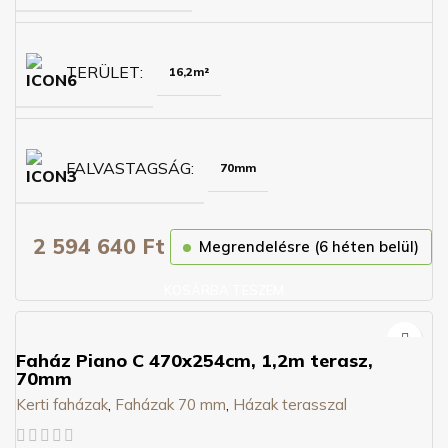
TERÜLET
16,2m²
FALVASTAGSÁG
70mm
2 594 640
Ft
Megrendelésre (6 héten belül)
KOSÁRBA TESZEM
Faház Piano C 470x254cm, 1,2m terasz,
70mm
Kerti faházak
,
Faházak 70 mm
,
Házak terasszal