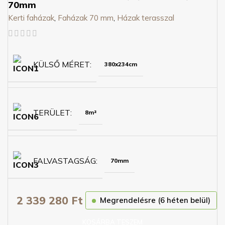
70mm
Kerti faházak
,
Faházak 70 mm
,
Házak terasszal
KÜLSŐ MÉRET
380x234cm
TERÜLET
8m²
FALVASTAGSÁG
70mm
2 339 280
Ft
Megrendelésre (6 héten belül)
KOSÁRBA TESZEM