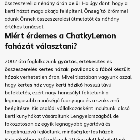
összeszereli a
néhány órán belül
. Ha úgy dönt, hogy a
kerti házat maga akarja felépíteni,
Önsegítő
, örömmel
adunk Önnek összeszerelési útmutatót és néhány
értékes tanácsot.
Miért érdemes a ChatkyLemon
faházát választani?
2002 óta foglalkozunk
gyártás, értékesítés és
összeszerelés
kertes házak
,
pavilonok
a
fából készült
házak
verhetetlen áron
. Mivel tisztában vagyunk azzal,
hogy
kertes ház
vagy
kerti házikó
hosszú távú
befektetés, ezért nagy hangsúlyt fektetünk a
legmagasabb minőségű faanyagra és a szakszerű
beépítésre. Kis családi vállalkozásként indultunk, olcsó
kerti kunyhókat vásároltunk Lengyelországból, de
fokozatosan az egyik legnagyobb gyártóvá és
forgalmazóvá fejlődtünk.
minőség
kertes házak
Szlovákiában. Működésünk 20 éve alatt kiépítettünk