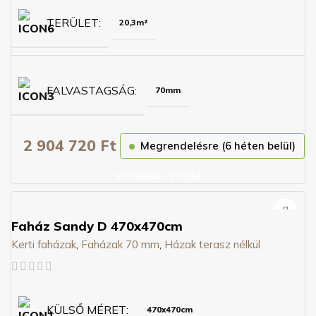
TERÜLET
20,3m²
FALVASTAGSÁG
70mm
2 904 720
Ft
Megrendelésre (6 héten belül)
KOSÁRBA TESZEM
Faház Sandy D 470x470cm
Kerti faházak
,
Faházak 70 mm
,
Házak terasz nélkül
KÜLSŐ MÉRET
470x470cm