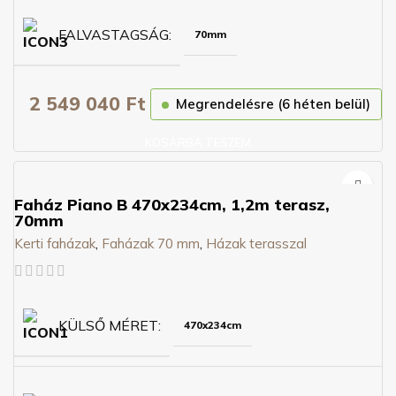
FALVASTAGSÁG
70mm
2 549 040
Ft
Megrendelésre (6 héten belül)
KOSÁRBA TESZEM
Faház Piano B 470x234cm, 1,2m terasz,
70mm
Kerti faházak
,
Faházak 70 mm
,
Házak terasszal
KÜLSŐ MÉRET
470x234cm