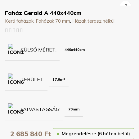
Faház Gerald A 440x440cm
Kerti faházak
,
Faházak 70 mm
,
Házak terasz nélkül
KÜLSŐ MÉRET
440x440cm
TERÜLET
17,6m²
FALVASTAGSÁG
70mm
2 685 840
Ft
Megrendelésre (6 héten belül)