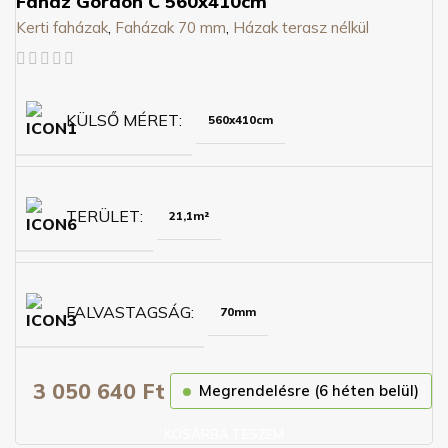
Faház Gordon C 560x410cm
Kerti faházak
,
Faházak 70 mm
,
Házak terasz nélkül
KÜLSŐ MÉRET
560x410cm
TERÜLET
21,1m²
FALVASTAGSÁG
70mm
3 050 640
Ft
Megrendelésre (6 héten belül)
KOSÁRBA TESZEM