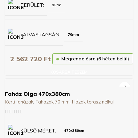
TERÜLET
10m²
FALVASTAGSÁG
70mm
2 562 720
Ft
Megrendelésre (6 héten belül)
KOSÁRBA TESZEM
Faház Olga 470x380cm
Kerti faházak
,
Faházak 70 mm
,
Házak terasz nélkül
KÜLSŐ MÉRET
470x380cm