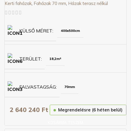
Kerti faházak
,
Faházak 70 mm
,
Házak terasz nélkül
KÜLSŐ MÉRET
400x500cm
TERÜLET
18,2m²
FALVASTAGSÁG
70mm
2 640 240
Ft
Megrendelésre (6 héten belül)
KOSÁRBA TESZEM