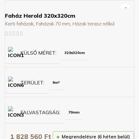
Faház Herold 320x320cm
Kerti faházak
,
Faházak 70 mm
,
Házak terasz nélkül
KÜLSŐ MÉRET
320x320cm
TERÜLET
9m²
FALVASTAGSÁG
70mm
1 828 560
Ft
Megrendelésre (6 héten belül)