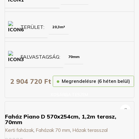
TERÜLET
20,3m²
FALVASTAGSÁG
70mm
2 904 720
Ft
Megrendelésre (6 héten belül)
KOSÁRBA TESZEM
Faház Piano D 570x254cm, 1,2m terasz,
70mm
Kerti faházak
,
Faházak 70 mm
,
Házak terasszal