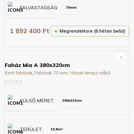
FALVASTAGSÁG
70mm
1 892 400
Ft
Megrendelésre (6 héten belül)
KOSÁRBA TESZEM
Faház Mia A 380x320cm
Kerti faházak
,
Faházak 70 mm
,
Házak terasz nélkül
KÜLSŐ MÉRET
380x320cm
TERÜLET
10,8m²