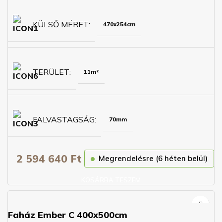
KÜLSŐ MÉRET
470x254cm
TERÜLET
11m²
FALVASTAGSÁG
70mm
2 594 640
Ft
Megrendelésre (6 héten belül)
KOSÁRBA TESZEM
Faház Ember C 400x500cm