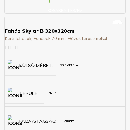
KOSÁRBA TESZEM
Faház Skylar B 320x320cm
Kerti faházak
,
Faházak 70 mm
,
Házak terasz nélkül
KÜLSŐ MÉRET
320x320cm
TERÜLET
9m²
FALVASTAGSÁG
70mm