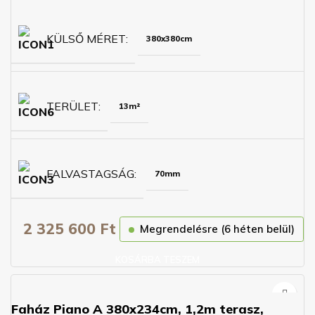
KÜLSŐ MÉRET
380x380cm
TERÜLET
13m²
FALVASTAGSÁG
70mm
2 325 600
Ft
Megrendelésre (6 héten belül)
KOSÁRBA TESZEM
Faház Piano A 380x234cm, 1,2m terasz,