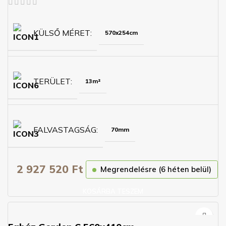
KÜLSŐ MÉRET
570x254cm
TERÜLET
13m²
FALVASTAGSÁG
70mm
2 927 520
Ft
Megrendelésre (6 héten belül)
KOSÁRBA TESZEM