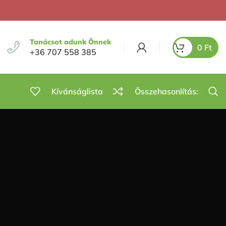
Tanácsot adunk Önnek
0
Ft
+36 707 558 385
Kívánságlista
Összehasonlítás: