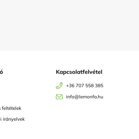
ió
Kapcsolatfelvétel
+36 707 558 385
info@lemonfa.hu
 feltételek
 irányelvek