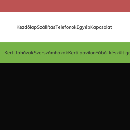
Kezdőlap
Szállítás
Telefonok
Egyéb
Kapcsolat
Kerti faházak
Szerszámházak
Kerti pavilon
Fából készült g