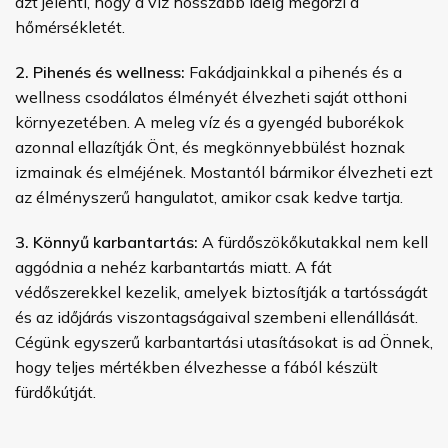
azt jelenti, hogy a víz hosszabb ideig megőrzi a
hőmérsékletét.
2. Pihenés és wellness:
Fakádjainkkal a pihenés és a
wellness csodálatos élményét élvezheti saját otthoni
környezetében. A meleg víz és a gyengéd buborékok
azonnal ellazítják Önt, és megkönnyebbülést hoznak
izmainak és elméjének. Mostantól bármikor élvezheti ezt
az élményszerű hangulatot, amikor csak kedve tartja.
3. Könnyű karbantartás:
A fürdőszökőkutakkal nem kell
aggódnia a nehéz karbantartás miatt. A fát
védőszerekkel kezelik, amelyek biztosítják a tartósságát
és az időjárás viszontagságaival szembeni ellenállását.
Cégünk egyszerű karbantartási utasításokat is ad Önnek,
hogy teljes mértékben élvezhesse a fából készült
fürdőkútját.