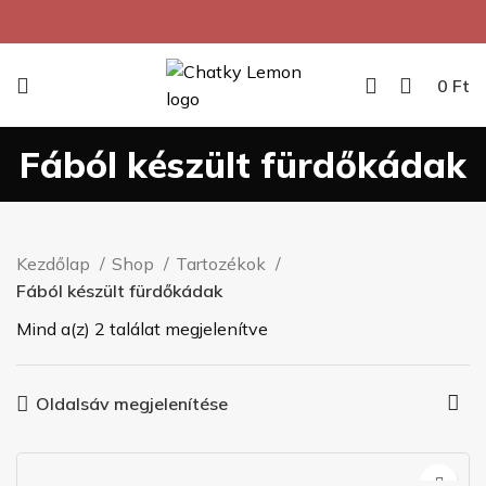
A legalacsonyabb ár 1m²-re Szlovákiában.
0
Ft
Fából készült fürdőkádak
Kezdőlap
Shop
Tartozékok
Fából készült fürdőkádak
Mind a(z) 2 találat megjelenítve
Oldalsáv megjelenítése