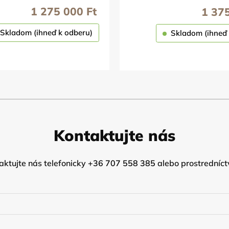
1 275 000
Ft
1 37
Skladom (ihneď k odberu)
Skladom (ihneď 
OBJEDNAŤ
OBJEDNAŤ
Kontaktujte nás
ktujte nás telefonicky
+36 707 558 385
alebo prostredníct