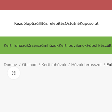
Kezdőlap
Szállítás
Telepítés
Ostatné
Kapcsolat
Kerti faházak
Szerszámházak
Kerti pavilonok
Fából készül
Domov
Obchod
Kerti faházak
Házak terasszal
Fa
Kliknite pre zväčšenie