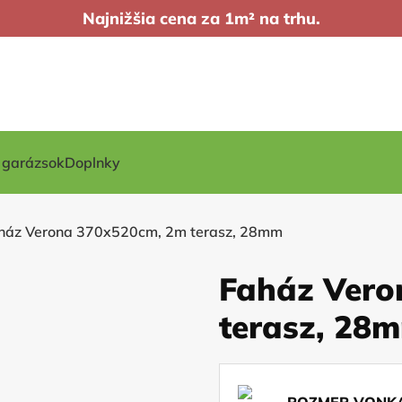
Najnižšia cena za 1m² na trhu.
t garázsok
Doplnky
ház Verona 370x520cm, 2m terasz, 28mm
Faház Vero
terasz, 28
ROZMER VONKA