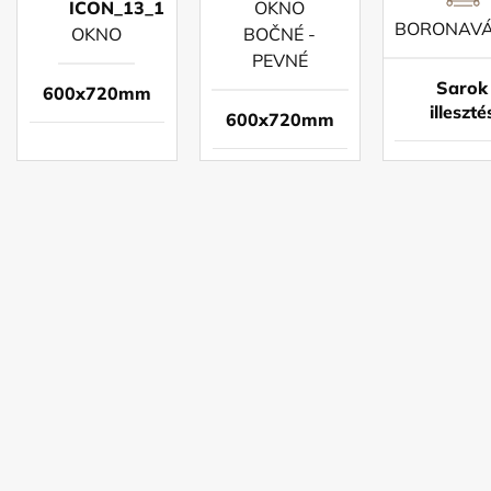
OKNO
BORONAV
OKNO
BOČNÉ -
PEVNÉ
Sarok
600x720mm
illeszté
600x720mm