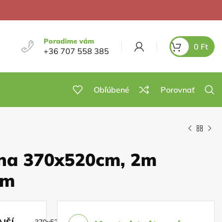
Poradime vám
0
Ft
+36 707 558 385
Obľúbené
Porovnať
na 370x520cm, 2m
mm
JŠÍ
370x520cm