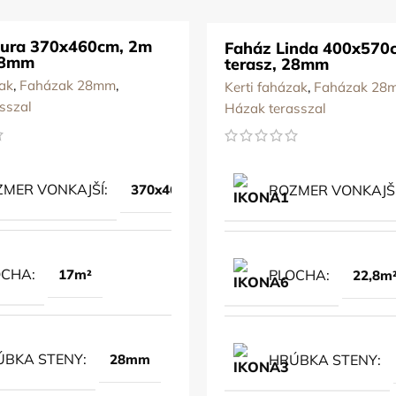
aura 370x460cm, 2m
Faház Linda 400x570
28mm
terasz, 28mm
zak
,
Faházak 28mm
,
Kerti faházak
,
Faházak 28
sszal
Házak terasszal
MER VONKAJŠÍ
370x460cm
ROZMER VONKAJŠ
OCHA
17m²
PLOCHA
22,8m
ÚBKA STENY
28mm
HRÚBKA STENY