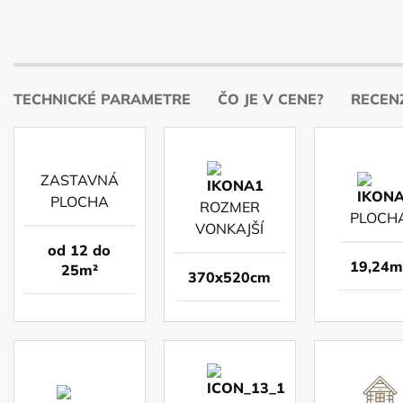
TECHNICKÉ PARAMETRE
ČO JE V CENE?
RECENZ
ZASTAVNÁ
PLOCHA
ROZMER
PLOCH
VONKAJŠÍ
od 12 do
19,24m
25m²
370x520cm