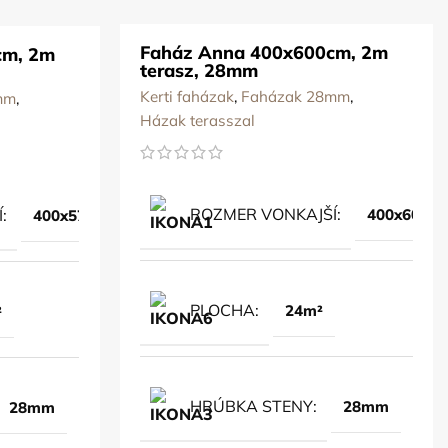
Faház Anna 400x600cm, 2m
cm, 2m
terasz, 28mm
Kerti faházak
,
Faházak 28mm
,
mm
,
Házak terasszal
ROZMER VONKAJŠÍ
400x600c
Í
400x570cm
PLOCHA
24m²
²
HRÚBKA STENY
28mm
28mm