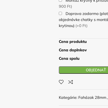
Montáž krytiny k príst
900 Ft)
Doprava zadarmo (platí
objednávke chatky s mont
krytinou)
(+0 Ft)
Cena produktu
Cena doplnkov
Cena spolu
OBJEDNAŤ
Kategórie:
Faházak 28mm
,