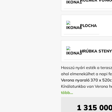
PLOCHA
HRÚBKA STENY
Hosszú nyári esték a teraszo
ahol elmenekülhet a napi fe
Verona nyaraló 370 x 520
Kínálatunkba van Verona
fa hajópadló
van
. Öntől fü
ház ára tartalmazza: 1x aj
egyik nyitható, a másik fix
1 315 00
Verona egyik előnye, hogy 