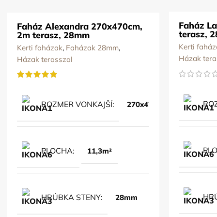
Faház L
Faház Alexandra 270x470cm,
terasz, 
2m terasz, 28mm
Kerti fahá
Kerti faházak
,
Faházak 28mm
,
Házak tera
Házak terasszal
ROZ
ROZMER VONKAJŠÍ
270x470cm
PL
PLOCHA
11,3m²
HR
HRÚBKA STENY
28mm