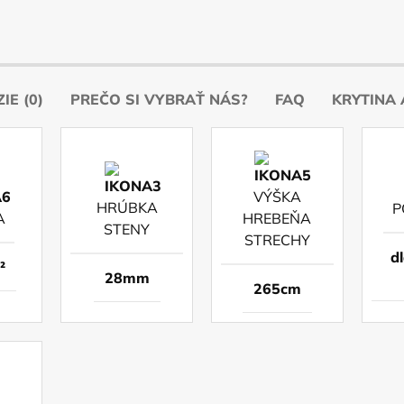
IE (0)
PREČO SI VYBRAŤ NÁS?
FAQ
KRYTINA 
VÝŠKA
HRÚBKA
P
A
HREBEŇA
STENY
STRECHY
d
²
28mm
265cm