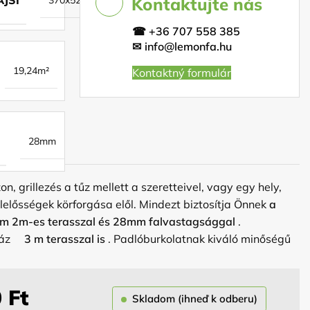
Kontaktujte nás
☎
+36 707 558 385
✉
info@lemonfa.hu
19,24m²
Kontaktný formulár
28mm
n, grillezés a tűz mellett a szeretteivel, vagy egy hely,
lelősségek körforgása elől. Mindezt biztosítja Önnek
a
cm 2m-es terasszal és 28mm falvastagsággal
.
 ház
3 m terasszal is
. Padlóburkolatnak kiváló minőségű
gg, hogy milyen falvastagságot választ: 2,8cm | 4,5cm. A
tó (80x191cm), 2x ablak (60×72 cm), melyek közül az
. A házikóhoz redőnyök vásárlására is van lehetőség. A
0
Ft
Skladom (ihneď k odberu)
Ön választhatja meg, hogy melyik oldalra szeretné az