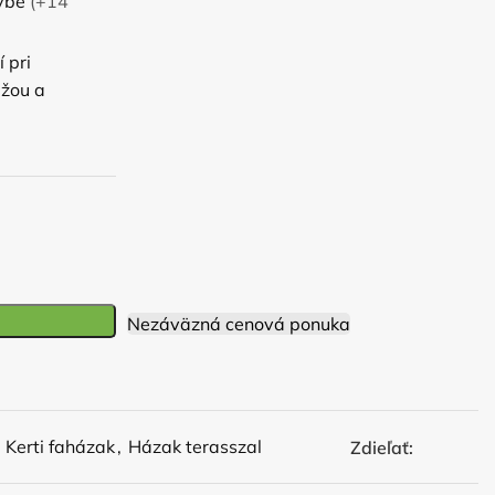
avbe
(+14
 pri
ážou a
Nezáväzná cenová ponuka
Kerti faházak
,
Házak terasszal
Zdieľať: