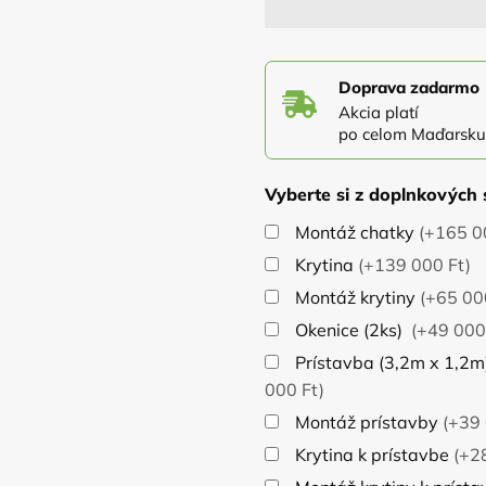
ajtót vagy az oldalablakot.
Doprava zadarmo
Akcia platí
po celom Maďarsku
Vyberte si z doplnkových 
Montáž chatky
(+165 0
Krytina
(+139 000 Ft)
Montáž krytiny
(+65 00
Okenice (2ks)
(+49 000
Prístavba (3,2m x 1,2m
000 Ft)
Montáž prístavby
(+39 
Krytina k prístavbe
(+2