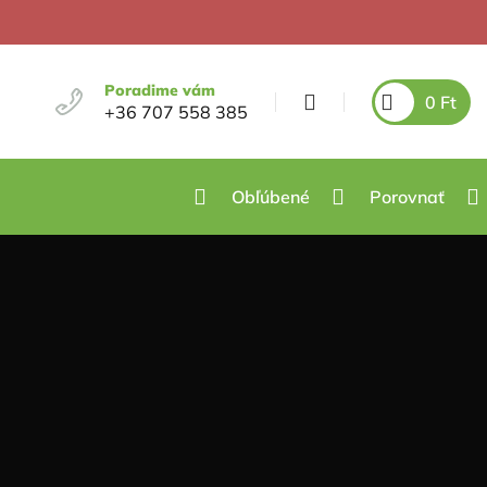
Poradime vám
0
Ft
+36 707 558 385
Obľúbené
Porovnať