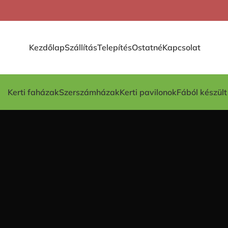
Kezdőlap
Szállítás
Telepítés
Ostatné
Kapcsolat
Kerti faházak
Szerszámházak
Kerti pavilonok
Fából készül