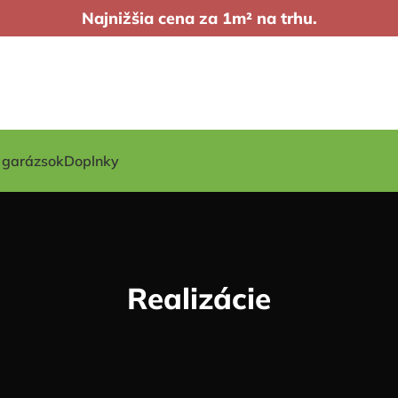
Najnižšia cena za 1m² na trhu.
t garázsok
Doplnky
Realizácie