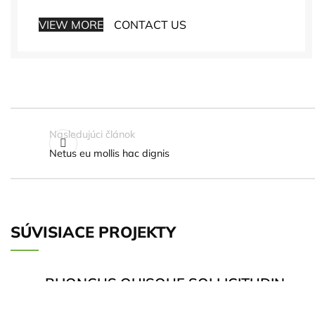
VIEW MORE
CONTACT US
Nasledujúci článok
Netus eu mollis hac dignis
SÚVISIACE PROJEKTY
RHONCUS QUISQUE SOLLICITUDIN
DECOR