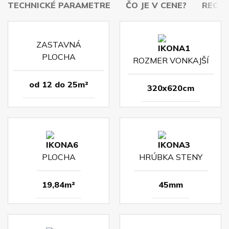
TECHNICKÉ PARAMETRE
ČO JE V CENE?
RECENZ
ZASTAVNÁ
PLOCHA
ROZMER VONKAJŠÍ
od 12 do 25m²
320x620cm
PLOCHA
HRÚBKA STENY
19,84m²
45mm