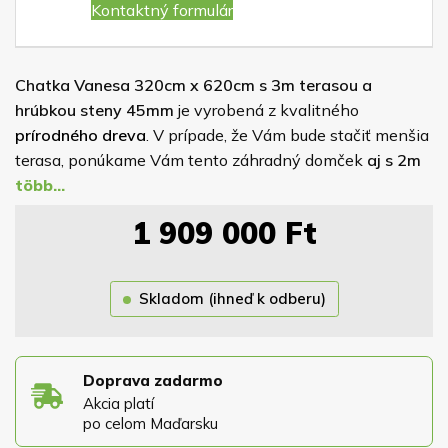
Kontaktný formulár
Chatka
Vanesa
320cm x 620cm s 3m terasou a
hrúbkou steny 45mm
je vyrobená z kvalitného
prírodného dreva
. V prípade, že Vám bude stačiť menšia
terasa, ponúkame Vám tento záhradný domček
aj s 2m
terasou
. Podlaha je vyrobená z kvalitnej
dlážkovice
. Je
na Vás akú hrúbku steny si zvolíte: 2,8cm | 4,5cm. V cene
1 909 000
Ft
chatky sú navyše zahrnuté: 1x dvere(80x191cm), 2x
okno (60x72cm), z toho jedno je otváracie a druhé
pevné. Ku chatke ponúkame možnosť dokúpenia okeníc.
Skladom (ihneď k odberu)
Jednou z výhod chatky Vanesy je okrem možnosti 3m
terasy aj to, že si sami zvolíte na ktorej strane chcete
mať situované dvere, prípadne bočné okno.
Doprava zadarmo
Akcia platí
po celom Maďarsku