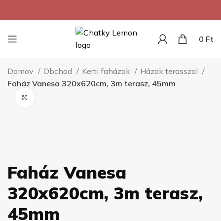
Najnižšia cena za 1m² na Slovensku.
0
Ft
Domov
Obchod
Kerti faházak
Házak terasszal
Faház Vanesa​ 320x620cm, 3m terasz, 45mm
Kliknite pre zväčšenie
Faház Vanesa​
320x620cm, 3m terasz,
45mm