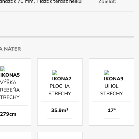
aházak 70 mm
,
Házak terasz nélkül
Zdieľať:
A NÁTER
VÝŠKA
PLOCHA
UHOL
REBEŇA
STRECHY
STRECHY
STRECHY
35,9m²
17°
279cm