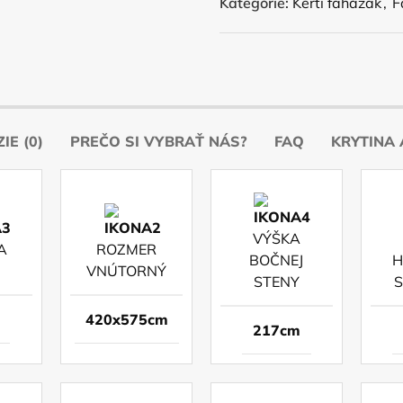
Kategórie:
Kerti faházak
,
F
IE (0)
PREČO SI VYBRAŤ NÁS?
FAQ
KRYTINA 
VÝŠKA
A
ROZMER
BOČNEJ
H
VNÚTORNÝ
STENY
420x575cm
217cm