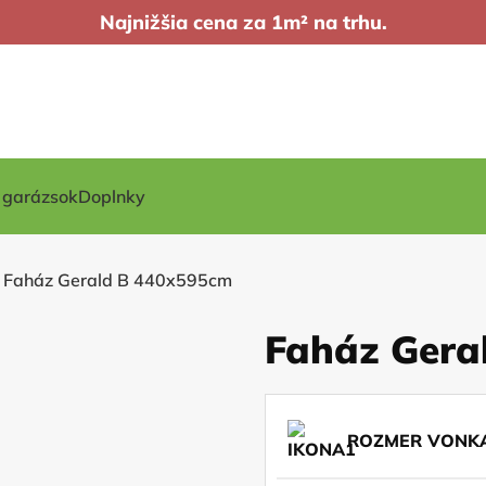
Najnižšia cena za 1m² na trhu.
t garázsok
Doplnky
Faház Gerald B 440x595cm
Faház Gera
ROZMER VONKA