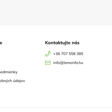
ie
Kontaktujte nás
+36 707 558 385
info@lemonfa.hu
podmienky
obných údajov