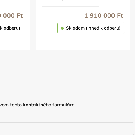
0 000
Ft
1 910 000
Ft
k odberu)
Skladom (ihneď k odberu)
OBJEDNAŤ
vom tohto kontaktného formulára.