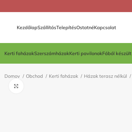
Kezdőlap
Szállítás
Telepítés
Ostatné
Kapcsolat
Kerti faházak
Szerszámházak
Kerti pavilonok
Fából készül
Domov
Obchod
Kerti faházak
Házak terasz nélkül
Kliknite pre zväčšenie