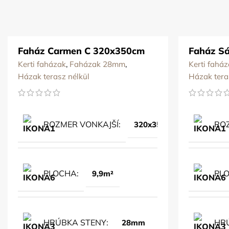
Faház Carmen C 320x350cm
Faház S
Kerti faházak
,
Faházak 28mm
,
Kerti fahá
Házak terasz nélkül
Házak tera
ROZMER VONKAJŠÍ
ROZ
320x350cm
PLOCHA
PL
9,9m²
HRÚBKA STENY
HR
28mm