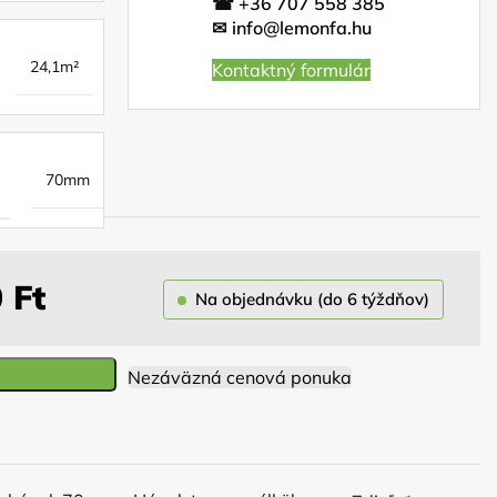
☎
+36 707 558 385
✉
info@lemonfa.hu
24,1m²
Kontaktný formulár
70mm
0
Ft
Na objednávku (do 6 týždňov)
Nezáväzná cenová ponuka