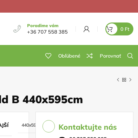
Poradime vám
0
Ft
+36 707 558 385
Obľúbené
Porovnať
ld B 440x595cm
JŠÍ
440x595cm
Kontaktujte nás