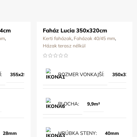
94cm
Faház Lucia 350x320cm
mm
,
Kerti faházak
,
Faházak 40/45 mm
,
Házak terasz nélkül
Í
ROZMER VONKAJŠÍ
355x294cm
350x320c
PLOCHA
9,9m²
HRÚBKA STENY
28mm
40mm