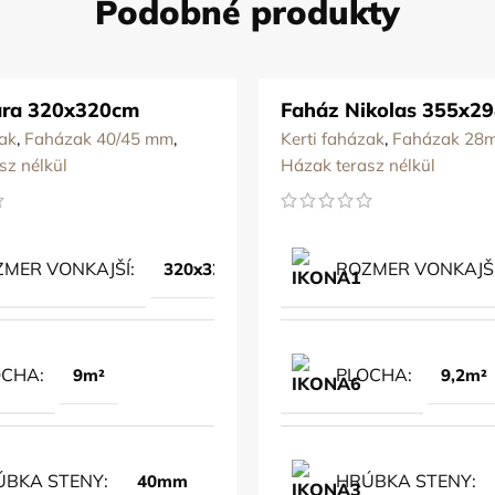
Podobné produkty
ára 320x320cm
Faház Nikolas 355x2
zak
,
Faházak 40/45 mm
,
Kerti faházak
,
Faházak 28
sz nélkül
Házak terasz nélkül
MER VONKAJŠÍ
ROZMER VONKAJŠ
320x320cm
OCHA
PLOCHA
9m²
9,2m²
ÚBKA STENY
HRÚBKA STENY
40mm