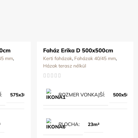
00cm
Faház Erika D 500x500cm
45 mm
,
Kerti faházak
,
Faházak 40/45 mm
,
Házak terasz nélkül
Í
ROZMER VONKAJŠÍ
575x300cm
500x500c
PLOCHA
²
23m²