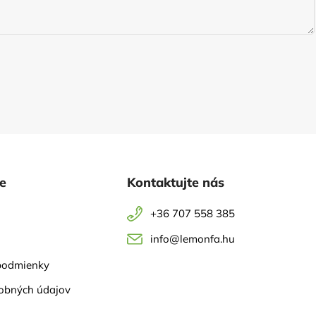
ie
Kontaktujte nás
+36 707 558 385
info@lemonfa.hu
podmienky
obných údajov