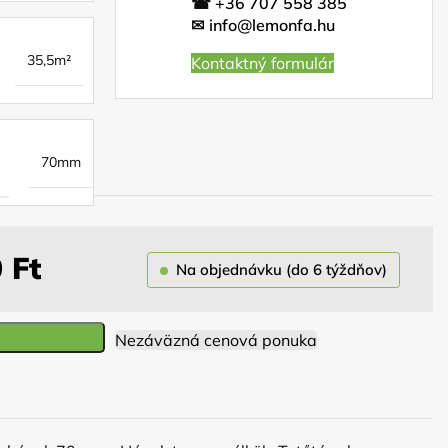
☎
+36 707 558 385
✉
info@lemonfa.hu
35,5m²
Kontaktný formulár
70mm
0
Ft
Na objednávku (do 6 týždňov)
Nezáväzná cenová ponuka