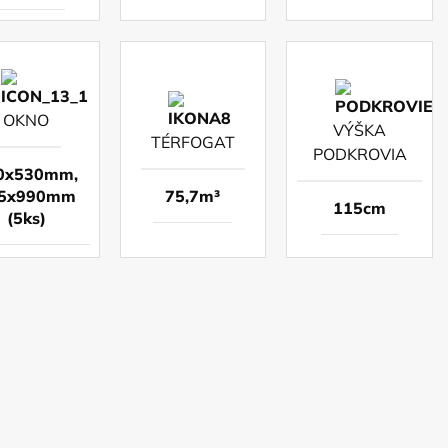
OKNO
VÝŠKA
TÉRFOGAT
PODKROVIA
0x530mm,
5x990mm
75,7m³
115cm
(5ks)