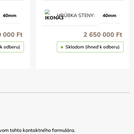
HRÚBKA STENY
40mm
40mm
0 000
Ft
2 650 000
Ft
k odberu)
Skladom (ihneď k odberu)
OBJEDNAŤ
vom tohto kontaktného formulára.