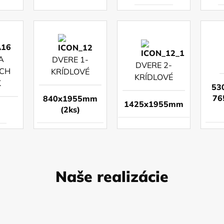
A
DVERE 1-
DVERE 2-
CH
KRÍDLOVÉ
KRÍDLOVÉ
K
53
76
840x1955mm
1425x1955mm
(2ks)
m
Naše realizácie