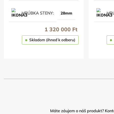
HRÚBKA STENY
HR
28mm
1 320 000
Ft
Skladom (ihneď k odberu)
OBJEDNAŤ
Máte záujem o náš produkt? Konta