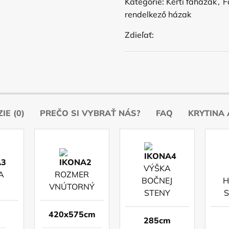
Kategórie:
Kerti faházak
,
F
rendelkező házak
Zdieľať:
IE (0)
PREČO SI VYBRAŤ NÁS?
FAQ
KRYTINA 
VÝŠKA
A
ROZMER
BOČNEJ
H
VNÚTORNÝ
STENY
420x575cm
285cm