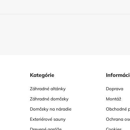
Kategórie
Informác
Záhradné altánky
Doprava
Záhradné domčeky
Montáž
Domčeky na náradie
Obchodné 
Exteriérové sauny
Ochrana os
Drevené garáže
Cookies