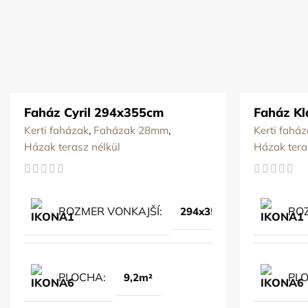
Faház Cyril 294x355cm
Faház K
Kerti faházak
,
Faházak 28mm
,
Kerti fahá
Házak terasz nélkül
Házak tera
ROZMER VONKAJŠÍ
ROZ
294x355cm
PLOCHA
PL
9,2m²