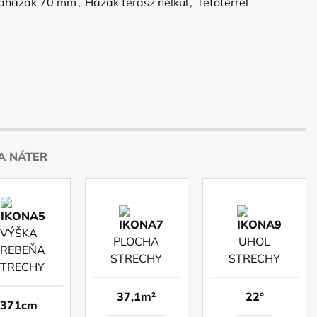
aházak 70 mm
,
Házak terasz nélkül
,
Tetőtérrel
A NÁTER
VÝŠKA
PLOCHA
UHOL
REBEŇA
STRECHY
STRECHY
STRECHY
37,1m²
22°
371cm