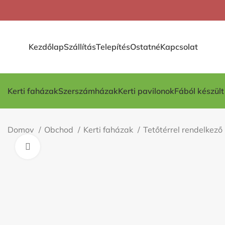
Kezdőlap
Szállítás
Telepítés
Ostatné
Kapcsolat
Kerti faházak
Szerszámházak
Kerti pavilonok
Fából készül
Domov
Obchod
Kerti faházak
Tetőtérrel rendelkez
Kliknite pre zväčšenie