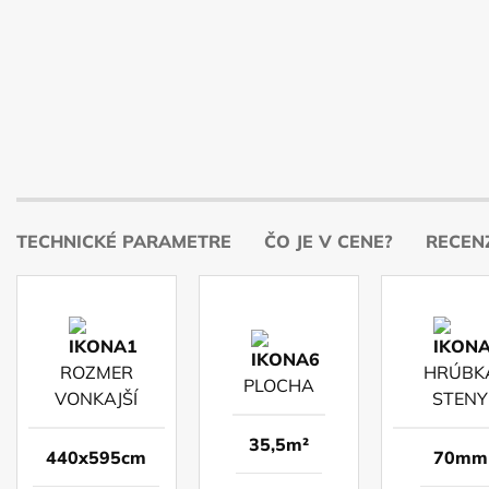
TECHNICKÉ PARAMETRE
ČO JE V CENE?
RECENZ
ROZMER
HRÚBK
PLOCHA
VONKAJŠÍ
STENY
35,5m²
440x595cm
70mm