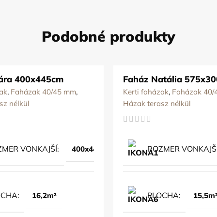
Podobné produkty
lára 400x445cm
Faház Natália 575x3
zak
,
Faházak 40/45 mm
,
Kerti faházak
,
Faházak 40/
sz nélkül
Házak terasz nélkül
MER VONKAJŠÍ
ROZMER VONKAJŠ
400x445cm
OCHA
PLOCHA
16,2m²
15,5m