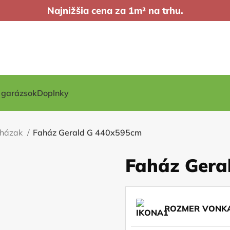
Najnižšia cena za 1m² na trhu.
t garázsok
Doplnky
ő házak
Faház Gerald G 440x595cm
Faház Gera
ROZMER VONKA