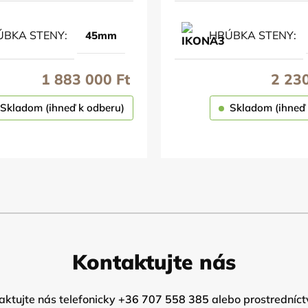
ÚBKA STENY
HRÚBKA STENY
45mm
1 883 000
Ft
2 23
Skladom (ihneď k odberu)
Skladom (ihneď 
OBJEDNAŤ
OBJEDNAŤ
Kontaktujte nás
ktujte nás telefonicky
+36 707 558 385
alebo prostredníct