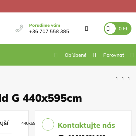
Poradime vám
0
Ft
+36 707 558 385
Obľúbené
Porovnať
ld G 440x595cm
JŠÍ
440x595cm
Kontaktujte nás