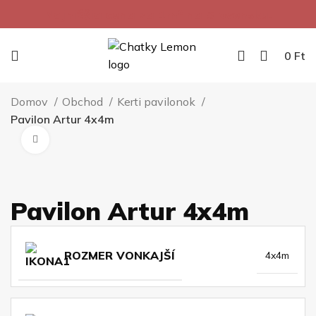
Najnižšia cena za 1m² na Slovensku.
0
Ft
Domov
Obchod
Kerti pavilonok
Pavilon Artur 4x4m
Kliknite pre zväčšenie
Pavilon Artur 4x4m
ROZMER VONKAJŠÍ
4x4m