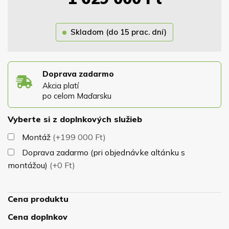
náterom, ktorého farbu si volíte sami z nášho
vzorkovníka rovnako ako odtieň strešnej krytiny. Strecha
Skladom (do 15 prac. dní)
je osadená na masívnej konštrukcii z hranolov 12x12cm,
ktoré zaručujú dokonalú stabilitu altánku pri nepriazni
počasia. Altánok má samonosnú konštrukciu a
nepotrebuje žiadne kotviace prvky.
Cena zahŕňa
Doprava zadarmo
Akcia platí
samotný altánok, jeho podlahu, krytinu a náter.
V
po celom Maďarsku
prípade, že sa vám Artur zapáčil, ale vy máte radi ničím
nerušený výhľad do záhrady, odporúčame
vzdušný
Vyberte si z doplnkových služieb
altánok Simona
.
Montáž
(+199 000 Ft)
Doprava zadarmo (pri objednávke altánku s
montážou)
(+0 Ft)
Cena produktu
Cena doplnkov