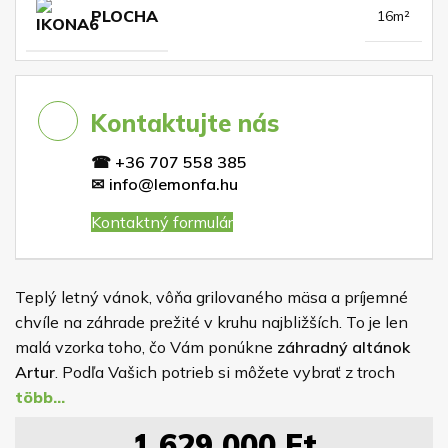
PLOCHA
16m²
Kontaktujte nás
☎
+36 707 558 385
✉
info@lemonfa.hu
Kontaktný formulár
Teplý letný vánok, vôňa grilovaného mäsa a príjemné
chvíle na záhrade prežité v kruhu najbližších. To je len
malá vzorka toho, čo Vám ponúkne
záhradný altánok
Artur
. Podľa Vašich potrieb si môžete vybrať z troch
praktických veľkostí –
3x3m, 4x3m, 4x4m.
1 629 000
Ft
Pre spoľahlivú ochranu dreva je altánok impregnovaný