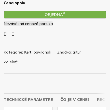
Cena spolu
OBJEDNAŤ
Nezáväzná cenová ponuka
Kategórie:
Kerti pavilonok
Značka:
artur
Zdieľať:
TECHNICKÉ PARAMETRE
ČO JE V CENE?
RECENZ