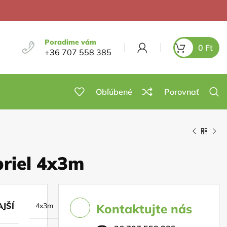
Poradime vám
0
Ft
+36 707 558 385
Obľúbené
Porovnať
riel 4x3m
JŠÍ
4x3m
Kontaktujte nás