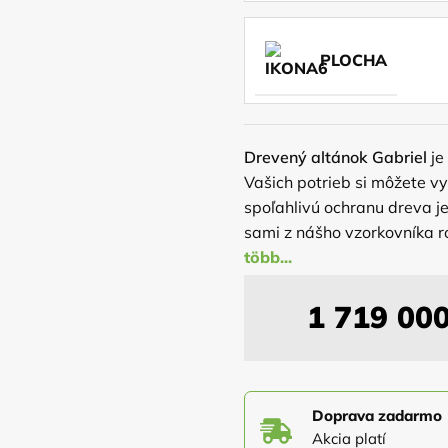
PLOCHA
Drevený altánok Gabriel
je
Vašich potrieb si môžete vy
spoľahlivú ochranu dreva j
sami z nášho vzorkovníka r
masívnej konštrukcii z kval
pri nepriazni počasia. Alt
kotviace prvky.
V cene altán
1 719 00
Doprava zadarmo
Akcia platí