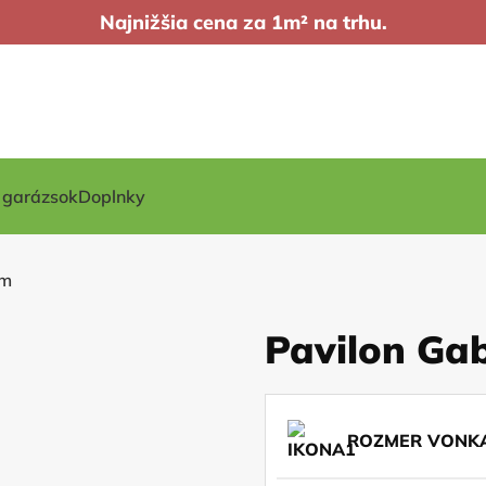
Najnižšia cena za 1m² na trhu.
t garázsok
Doplnky
3m
Pavilon Gab
ROZMER VONKA