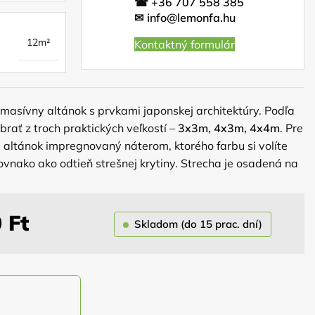
☎
+36 707 558 385
✉
info@lemonfa.hu
12m²
Kontaktný formulár
 masívny altánok s prvkami japonskej architektúry. Podľa
brať z troch praktických veľkostí –
3x3m, 4x3m, 4x4m
. Pre
e altánok impregnovaný náterom, ktorého farbu si volíte
ovnako ako odtieň strešnej krytiny. Strecha je osadená na
itných hranolov, ktoré zaručujú dokonalú stabilitu altánku
ánok má samonosnú konštrukciu a nepotrebuje žiadne
ku je taktiež jeho krytina a náter.
0
Ft
Skladom (do 15 prac. dní)