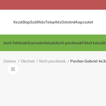
Kezdőlap
Szállítás
Telepítés
Ostatné
Kapcsolat
Kerti faházak
Szerszámházak
Kerti pavilonok
Fából készül
Domov
Obchod
Kerti pavilonok
Pavilon Gabriel 4x
Kliknite pre zväčšenie