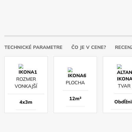
TECHNICKÉ PARAMETRE
ČO JE V CENE?
RECENZ
ROZMER
PLOCHA
TVAR
VONKAJŠÍ
12m²
Obdĺžni
4x3m