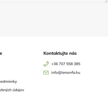
ie
Kontaktujte nás
+36 707 558 385
info@lemonfa.hu
podmienky
obných údajov