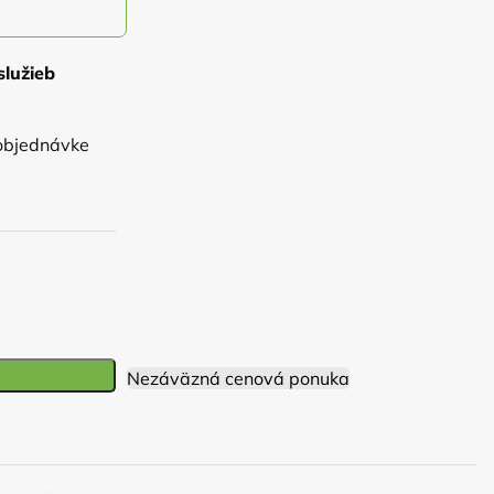
služieb
objednávke
)
Nezáväzná cenová ponuka