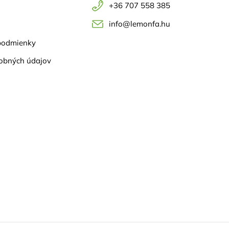
+36 707 558 385
info@lemonfa.hu
podmienky
obných údajov