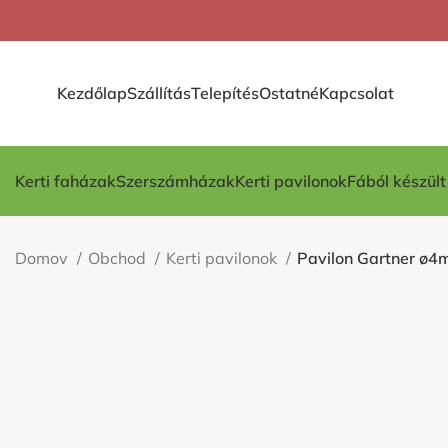
Kezdőlap
Szállítás
Telepítés
Ostatné
Kapcsolat
Kerti faházak
Szerszámházak
Kerti pavilonok
Fából készül
Domov
Obchod
Kerti pavilonok
Pavilon Gartner ø4