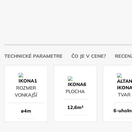
TECHNICKÉ PARAMETRE
ČO JE V CENE?
RECENZ
ROZMER
PLOCHA
TVAR
VONKAJŠÍ
12,6m²
6-uholn
ø4m