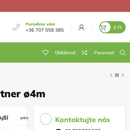
Poradime vám
0
Ft
+36 707 558 385
Obľúbené
Porovnať
rtner ø4m
JŠÍ
ø4m
Kontaktujte nás