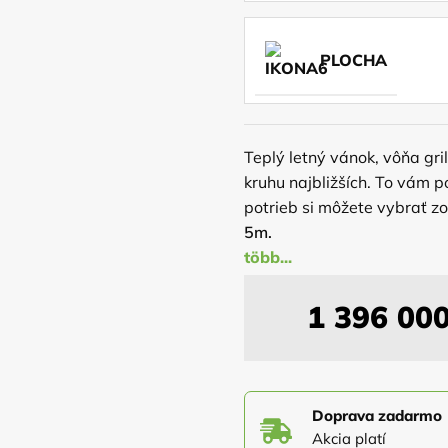
PLOCHA
Teplý letný vánok, vôňa gri
kruhu najbližších. To vám 
potrieb si môžete vybrať zo
5m.
Pre spoľahlivú ochranu dre
volíte sami z nášho vzorkov
1 396 00
osadená na masívnej konštr
stabilitu altánku pri nepri
nepotrebuje žiadne kotviac
Doprava zadarmo
Akcia platí