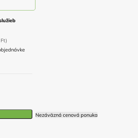
služieb
Ft)
objednávke
)
Nezáväzná cenová ponuka