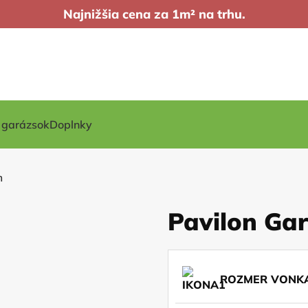
Najnižšia cena za 1m² na trhu.
t garázsok
Doplnky
m
Pavilon Ga
ROZMER VONKA