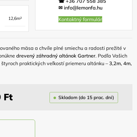
☎
+36 707 558 385
✉
info@lemonfa.hu
12,6m²
Kontaktný formulár
lovaného mäsa a chvíle plné smiechu a radosti prežité v
ponúkne
drevený záhradný altánok Gartner
. Podľa Vašich
 štyroch praktických veľkostí priemeru altánku –
3,2m, 4m,
va je altánok impregnovaný náterom, ktorého farbu si
níka rovnako ako odtieň strešnej krytiny. Strecha je
0
Ft
Skladom (do 15 prac. dní)
ukcii z hranolov 13x13cm, ktoré zaručujú dokonalú
azni počasia. Altánok má samonosnú konštrukciu a
e prvky.
Krytinu a náter máte od nás grátis.