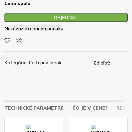
Cena spolu
OBJEDNAŤ
Nezáväzná cenová ponuka
Kategórie:
Kerti pavilonok
Zdieľať:
TECHNICKÉ PARAMETRE
ČO JE V CENE?
RECENZ