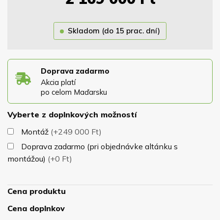
Strecha je osadená na masívnej konštrukcii z hranolov
13x13cm, ktoré zaručujú dokonalú stabilitu altánku pri
Skladom (do 15 prac. dní)
nepriazni počasia. Stavba má samonosnú konštrukciu a
nepotrebuje žiadne kotviace prvky.
Doprava zadarmo
Akcia platí
po celom Maďarsku
Vyberte z doplnkových možností
Montáž
(+249 000 Ft)
Doprava zadarmo (pri objednávke altánku s
montážou)
(+0 Ft)
Cena produktu
Cena doplnkov