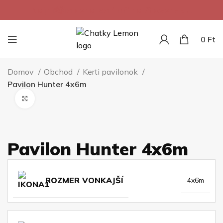
Najnižšia cena za 1m² na Slovensku.
0
Ft
Domov
Obchod
Kerti pavilonok
Pavilon Hunter 4x6m
Kliknite pre zväčšenie
Pavilon Hunter 4x6m
ROZMER VONKAJŠÍ
4x6m