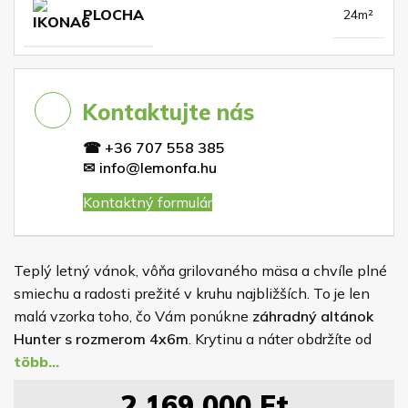
PLOCHA
24m²
Kontaktujte nás
☎
+36 707 558 385
✉
info@lemonfa.hu
Kontaktný formulár
Teplý letný vánok, vôňa grilovaného mäsa a chvíle plné
smiechu a radosti prežité v kruhu najbližších. To je len
malá vzorka toho, čo Vám ponúkne
záhradný altánok
Hunter s rozmerom 4x6m
. Krytinu a náter obdržíte od
nás zadarmo. Pre spoľahlivú ochranu dreva je altánok
impregnovaný náterom, ktorého farbu si volíte sami z
2 169 000
Ft
nášho vzorkovníka rovnako ako odtieň strešnej krytiny.