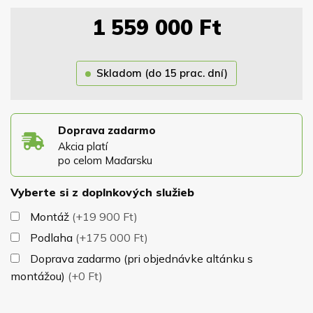
Vašich potrieb si môžete vybrať z troch praktických
1 559 000
Ft
veľkostí –
3x3m, 4x3m, 4x4m
.
Pre spoľahlivú ochranu dreva je altánok impregnovaný
Skladom (do 15 prac. dní)
náterom, ktorého farbu si volíte sami z nášho
vzorkovníka rovnako ako odtieň strešnej krytiny. Strecha
je osadená na masívnej konštrukcii z hranolov 12x12cm,
ktoré zaručujú dokonalú stabilitu altánku pri nepriazni
Doprava zadarmo
Akcia platí
počasia. Altánok má samonosnú konštrukciu a
po celom Maďarsku
nepotrebuje žiadne kotviace prvky. V cene altánku je
samotný altánok, krytina a náter.
Vyberte si z doplnkových služieb
Montáž
(+19 900 Ft)
Podlaha
(+175 000 Ft)
Doprava zadarmo (pri objednávke altánku s
montážou)
(+0 Ft)