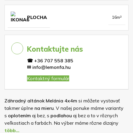
PLOCHA
16m²
Kontaktujte nás
☎
+36 707 558 385
✉
info@lemonfa.hu
Kontaktný formulár
Záhradný altánok Melánia 4x4m
si môžete vystavať
takmer úplne
na mieru
. V našej ponuke máme varianty
s
oplotením
aj bez, s
podlahou
aj bez a to v rôznych
veľkostiach a farbách. Na výber máme rôzne dizajny
bočných stienok “oplotenia” – nájdete v galérii. Podľa