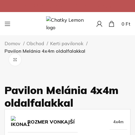
Najnižšia cena za 1m² na Slovensku.
0
Ft
Domov
Obchod
Kerti pavilonok
Pavilon Melánia 4x4m oldalfalakkal
Kliknite pre zväčšenie
Pavilon Melánia 4x4m
oldalfalakkal
ROZMER VONKAJŠÍ
4x4m