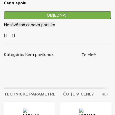
Cena spolu
OBJEDNAŤ
Nezáväzná cenová ponuka
Kategórie:
Kerti pavilonok
Zdieľať:
TECHNICKÉ PARAMETRE
ČO JE V CENE?
RECENZ