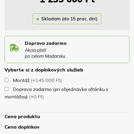
Strecha je osadená na masívnej konštrukcii z 9x9cm
Skladom (do 15 prac. dní)
hranolov, ktoré zaručujú dokonalú stabilitu altánku pri
nepriazni počasia. Altánok má samonosnú konštrukciu a
nepotrebuje žiadne kotviace prvky.
Súčasťou ceny
altánku je aj podlaha, krytina, náter, stoličky a stôl.
Doprava zadarmo
Akcia platí
po celom Maďarsku
Vyberte si z doplnkových služieb
Montáž
(+145 000 Ft)
Doprava zadarmo (pri objednávke altánku s
montážou)
(+0 Ft)
Cena produktu
Cena doplnkov