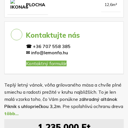
PLOCHA
12,6m²
Kontaktujte nás
☎
+36 707 558 385
✉
info@lemonfa.hu
Kontaktný formulár
Teplý letný vánok, vôňa grilovaného mäsa a chvíle plné
smiechu a radosti prežité v kruhu najbližších. To je len
malá vzorka toho, čo Vám ponúkne
záhradný altánok
Piknik s uhlopriečkou 3,2m
. Pre spoľahlivú ochranu dreva
je altánok impregnovaný náterom, ktorého farbu si volíte
sami z nášho vzorkovníka rovnako ako odtieň strešnej
1 235 000
Ft
krytiny.