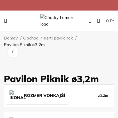
Najnižšia cena za 1m² na Slovensku.
0
Ft
Domov
Obchod
Kerti pavilonok
Pavilon Piknik ø3,2m
Kliknite pre zväčšenie
Pavilon Piknik ø3,2m
ROZMER VONKAJŠÍ
ø3,2m