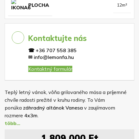
PLOCHA
12m²
Kontaktujte nás
☎
+36 707 558 385
✉
info@lemonfa.hu
Kontaktný formulár
Teplý letný vánok, vôňa grilovaného mäsa a príjemné
chvíle radosti prežité v kruhu rodiny. To Vám
ponúka
záhradný altánok Vanesa
v zaujímavom
rozmere
4x3m
.
Pre spoľahlivú ochranu dreva je altánok impregnovaný
1 809 000
Ft
náterom, ktorého farbu si volíte sami z nášho