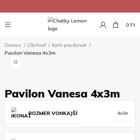
Najnižšia cena za 1m² na Slovensku.
0
Ft
Domov
Obchod
Kerti pavilonok
Pavilon Vanesa 4x3m
Kliknite pre zväčšenie
Pavilon Vanesa 4x3m
ROZMER VONKAJŠÍ
4x3m