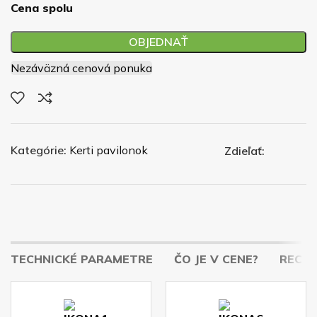
Cena spolu
OBJEDNAŤ
Nezáväzná cenová ponuka
Kategórie:
Kerti pavilonok
Zdieľať:
TECHNICKÉ PARAMETRE
ČO JE V CENE?
RECENZ