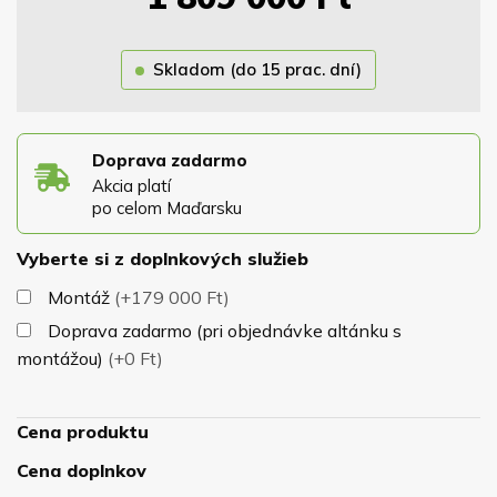
vzorkovníka rovnako ako odtieň strešnej krytiny. Strecha
je osadená na masívnej konštrukcii z hranolov 13x13cm,
Skladom (do 15 prac. dní)
ktoré zaručujú dokonalú stabilitu altánku pri nepriazni
počasia. Stavba má samonosnú konštrukciu a
nepotrebuje žiadne kotviace prvky.
Podlahu, krytinu a
náter Vám pribalíme grátis.
Doprava zadarmo
Akcia platí
po celom Maďarsku
Vyberte si z doplnkových služieb
Montáž
(+179 000 Ft)
Doprava zadarmo (pri objednávke altánku s
montážou)
(+0 Ft)
Cena produktu
Cena doplnkov