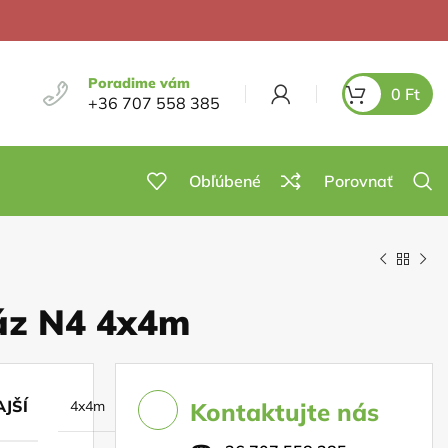
Poradime vám
0
Ft
+36 707 558 385
Obľúbené
Porovnať
áz N4 4x4m
JŠÍ
4x4m
Kontaktujte nás