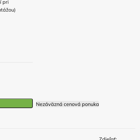
 pri
tážou)
Nezáväzná cenová ponuka
Zdieľať: