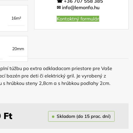
☎
+36 707 558 385
✉
info@lemonfa.hu
16m²
Kontaktný formulár
20mm
ní túžbu po extra odkladacom priestore pre Vaše
 bazén pre deti či elektrický gril. Je vyrobený z
lu s hrúbkou steny 2,8cm a s hrúbkou podlahy 2cm.
aručuje jeho dlhú životnosť. Odtieň náteru si volíte sami z
ako farbu strešnej krytiny. V cene domčeka je zahrnuté:
cm), 1x dvere s bezpečnostným zámkom (100cm), krytina,
0
Ft
Skladom (do 15 prac. dní)
 K tomuto záhradnému domčeku je možnosť doobjednať:
 alebo bočné okno.