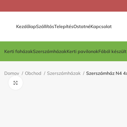
Kezdőlap
Szállítás
Telepítés
Ostatné
Kapcsolat
Kerti faházak
Szerszámházak
Kerti pavilonok
Fából készül
Domov
Obchod
Szerszámházak
Szerszámház N4 
Kliknite pre zväčšenie