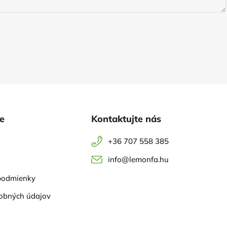
ie
Kontaktujte nás
+36 707 558 385
info@lemonfa.hu
podmienky
obných údajov