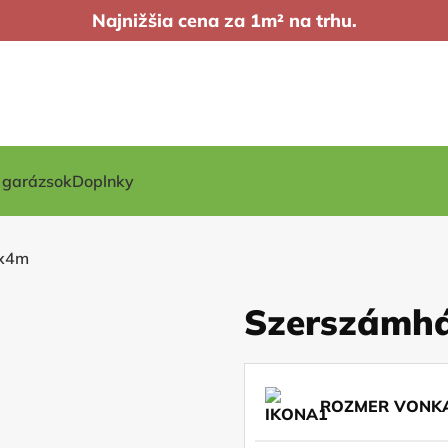
Najnižšia cena za 1m² na trhu.
t garázsok
Doplnky
4x4m
Szerszámh
ROZMER VONKA