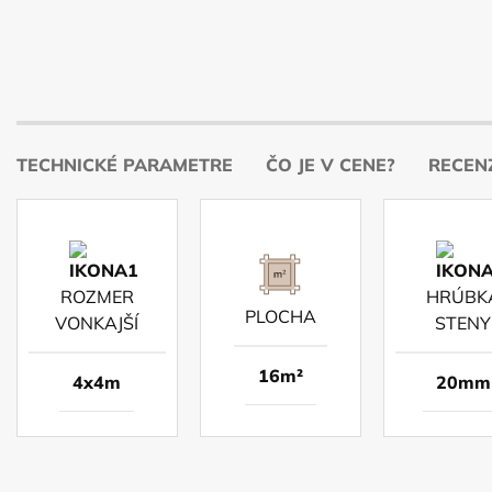
TECHNICKÉ PARAMETRE
ČO JE V CENE?
RECENZ
ROZMER
HRÚBK
PLOCHA
VONKAJŠÍ
STENY
16m²
4x4m
20mm