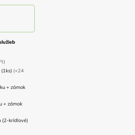
služieb
Ft)
 (1ks)
(+24
čku + zámok
ku + zámok
(2-krídlové)