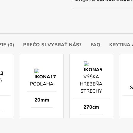
IE (0)
PREČO SI VYBRAŤ NÁS?
FAQ
KRYTINA 
VÝŠKA
A
PODLAHA
HREBEŇA
STRECHY
20mm
270cm