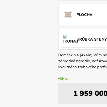
PLOCHA
HRÚBKA STENY
Domček N4 (4x4m) Vám napl
záhradné náradie, nafukovací
kvalitného zrubového profi
Dvojitá impregnácia dreva z
nášho vzorkovníka, rovnako 
2x okno s okenicou (57x71
1 959 00
podlaha a náter na drevo.
dvojkrídlové dvere(120cm)