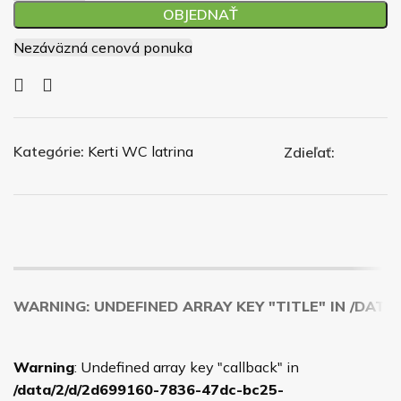
OBJEDNAŤ
Nezáväzná cenová ponuka
Kategórie:
Kerti WC latrina
Zdieľať:
WARNING
: UNDEFINED ARRAY KEY "TITLE" IN
/DATA
Warning
: Undefined array key "callback" in
/data/2/d/2d699160-7836-47dc-bc25-