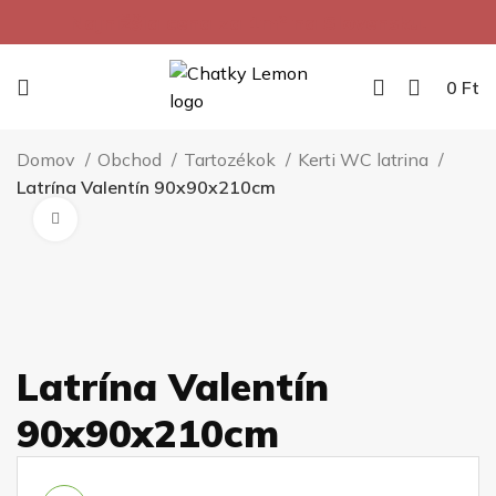
Najnižšia cena za 1m² na Slovensku.
0
Ft
Domov
Obchod
Tartozékok
Kerti WC latrina
Latrína Valentín 90x90x210cm
Kliknite pre zväčšenie
Latrína Valentín
90x90x210cm