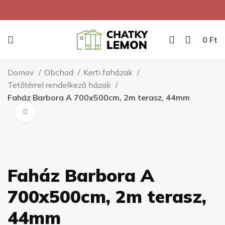
Najnižšia cena za 1m² na Slovensku.
0
Ft
Domov
Obchod
Kerti faházak
Tetőtérrel rendelkező házak
Faház Barbora A 700x500cm, 2m terasz, 44mm
Kliknite pre zväčšenie
Faház Barbora A
700x500cm, 2m terasz,
44mm