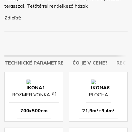
terasszal
,
Tetőtérrel rendelkező házak
Zdieľať:
TECHNICKÉ PARAMETRE
ČO JE V CENE?
RECENZ
ROZMER VONKAJŠÍ
PLOCHA
700x500cm
21,9m²+9,4m²