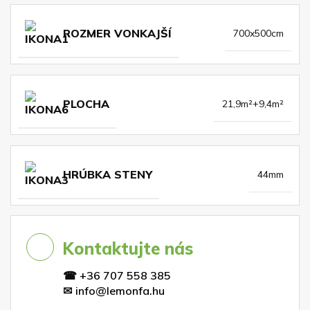
ROZMER VONKAJŠÍ
700x500cm
PLOCHA
21,9m²+9,4m²
HRÚBKA STENY
44mm
Kontaktujte nás
☎
+36 707 558 385
✉
info@lemonfa.hu