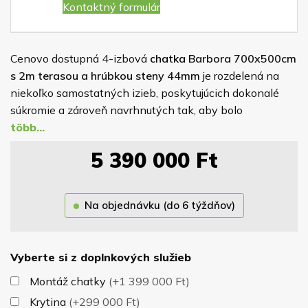
Kontaktný formulár
Cenovo dostupná 4-izbová
chatka
Barbora 700x500cm
s 2m terasou a hrúbkou steny 44mm
je rozdelená na
niekoľko samostatných izieb, poskytujúcich dokonalé
súkromie a zároveň navrhnutých tak, aby bolo
zachované čo najefektívnejšie rozdelenie priestoru.
Podlaha je vyrobená z kvalitnej
dlážkovice.
Stena
5 390 000
Ft
chatky je hrubá 4,4cm
. V cene sú navyše zahrnuté: 3x
dvere, 7x otváracie okno. Ku chatke ponúkame možnosť
dokúpenia okeníc.
Na objednávku (do 6 týždňov)
Vyberte si z doplnkových služieb
Montáž chatky
(+1 399 000 Ft)
Krytina
(+299 000 Ft)