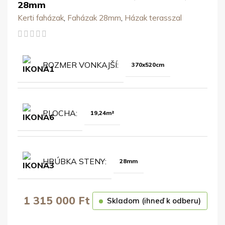
28mm
Kerti faházak
,
Faházak 28mm
,
Házak terasszal
ROZMER VONKAJŠÍ
370x520cm
PLOCHA
19,24m²
HRÚBKA STENY
28mm
1 315 000
Ft
Skladom (ihneď k odberu)
OBJEDNAŤ