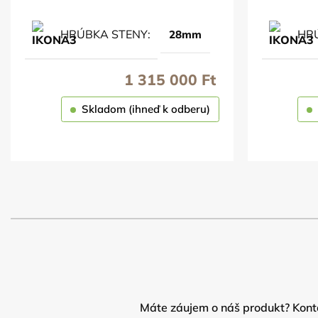
HRÚBKA STENY
HR
28mm
1 315 000
Ft
Skladom (ihneď k odberu)
OBJEDNAŤ
Máte záujem o náš produkt? Konta