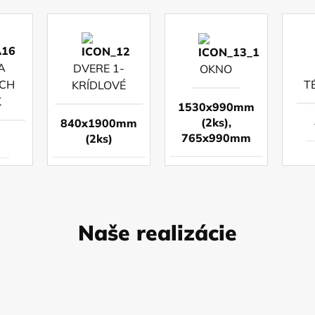
A
DVERE 1-
OKNO
CH
T
KRÍDLOVÉ
K
1530x990mm
(2ks),
840x1900mm
765x990mm
(2ks)
m
Naše realizácie