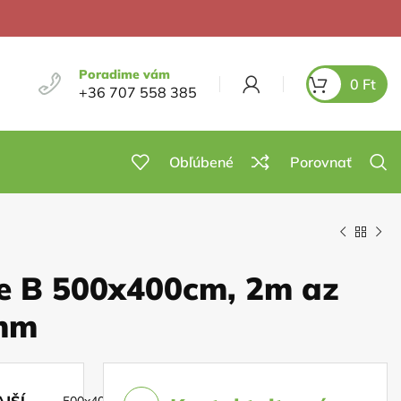
Poradime vám
0
Ft
+36 707 558 385
Obľúbené
Porovnať
e B 500x400cm, 2m az
0mm
JŠÍ
500x400cm