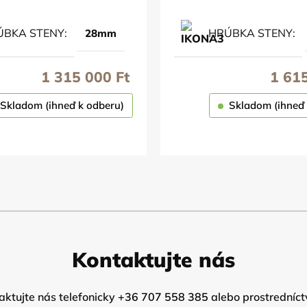
ÚBKA STENY
HRÚBKA STENY
28mm
1 315 000
Ft
1 61
Skladom (ihneď k odberu)
Skladom (ihneď 
OBJEDNAŤ
OBJEDNAŤ
Kontaktujte nás
ktujte nás telefonicky
+36 707 558 385
alebo prostredníct