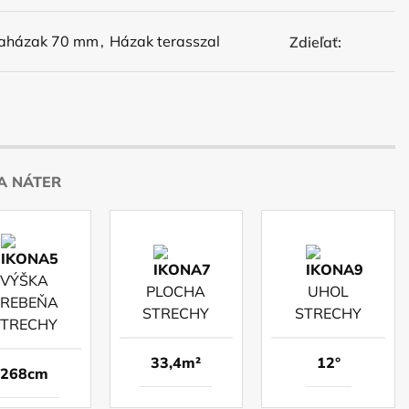
aházak 70 mm
,
Házak terasszal
Zdieľať:
A NÁTER
VÝŠKA
PLOCHA
UHOL
REBEŇA
STRECHY
STRECHY
STRECHY
33,4m²
12°
268cm