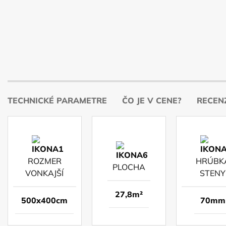
TECHNICKÉ PARAMETRE
ČO JE V CENE?
RECENZ
ROZMER
HRÚBK
PLOCHA
VONKAJŠÍ
STENY
27,8m²
500x400cm
70mm