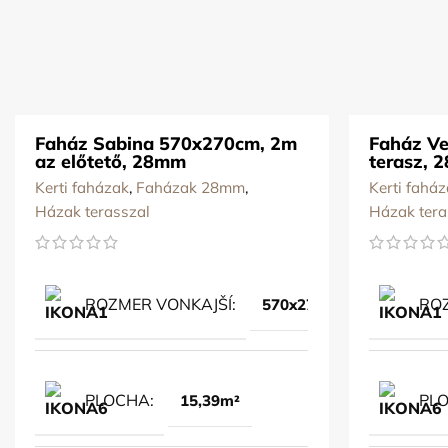
Faház Sabina 570x270cm, 2m
Faház V
az előtető, 28mm
terasz, 
Kerti faházak
,
Faházak 28mm
,
Kerti fahá
Házak terasszal
Házak tera
ROZMER VONKAJŠÍ
ROZ
570x270cm
PLOCHA
PL
15,39m²