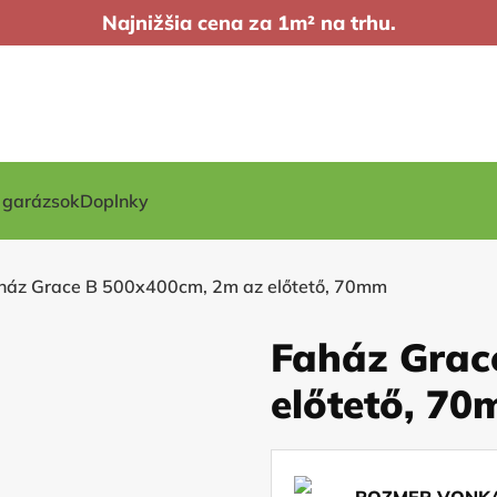
Najnižšia cena za 1m² na trhu.
t garázsok
Doplnky
ház Grace B 500x400cm, 2m az előtető, 70mm
Faház Grac
előtető, 7
ROZMER VONKA