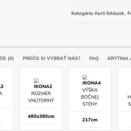
Kategórie:
Kerti faházak
,
F
IE (0)
PREČO SI VYBRAŤ NÁS?
FAQ
KRYTINA 
VÝŠKA
A
ROZMER
BOČNEJ
H
VNÚTORNÝ
STENY
480x380cm
217cm