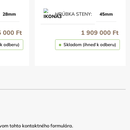
HRÚBKA STENY
28mm
45mm
5 000
Ft
1 909 000
Ft
k odberu)
Skladom (ihneď k odberu)
OBJEDNAŤ
vom tohto kontaktného formulára.