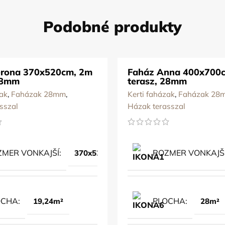
Podobné produkty
erona 370x520cm, 2m
Faház Anna 400x700
28mm
terasz, 28mm
zak
,
Faházak 28mm
,
Kerti faházak
,
Faházak 28
sszal
Házak terasszal
MER VONKAJŠÍ
ROZMER VONKAJŠ
370x520cm
OCHA
PLOCHA
19,24m²
28m²