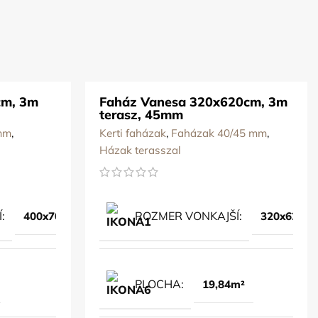
cm, 3m
Faház Vanesa​ 320x620cm, 3m
terasz, 45mm
mm
,
Kerti faházak
,
Faházak 40/45 mm
,
Házak terasszal
Í
ROZMER VONKAJŠÍ
400x700cm
320x620c
PLOCHA
19,84m²