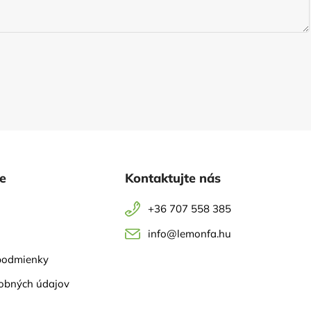
ie
Kontaktujte nás
+36 707 558 385
info@lemonfa.hu
podmienky
obných údajov