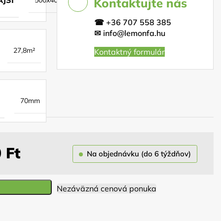
Kontaktujte nás
☎
+36 707 558 385
✉
info@lemonfa.hu
27,8m²
Kontaktný formulár
70mm
0
Ft
Na objednávku (do 6 týždňov)
Nezáväzná cenová ponuka