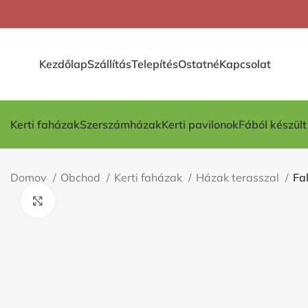
Kezdőlap
Szállítás
Telepítés
Ostatné
Kapcsolat
Kerti faházak
Szerszámházak
Kerti pavilonok
Fából készül
Domov
Obchod
Kerti faházak
Házak terasszal
Fa
Kliknite pre zväčšenie