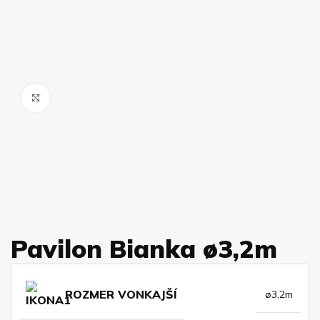
Kliknite pre zväčšenie
Pavilon Bianka ø3,2m
ROZMER VONKAJŠÍ
ø3,2m