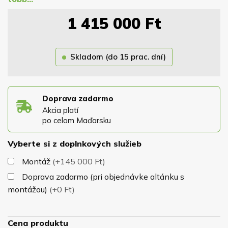
volíte sami z nášho vzorkovníka rovnako ako odtieň
1 415 000
Ft
strešnej krytiny. Strecha je osadená na masívnej
konštrukcii z hranolov 13x13m, ktoré zaručujú dokonalú
stabilitu altánku pri nepriazni počasia. Altánok má
Skladom (do 15 prac. dní)
samonosnú konštrukciu a nepotrebuje žiadne kotviace
prvky.
Súčasťou ceny je aj jeho podlaha, krytina, náter,
lavičky a stôl.
Doprava zadarmo
Akcia platí
po celom Maďarsku
Vyberte si z doplnkových služieb
Montáž
(+145 000 Ft)
Doprava zadarmo (pri objednávke altánku s
montážou)
(+0 Ft)
Cena produktu