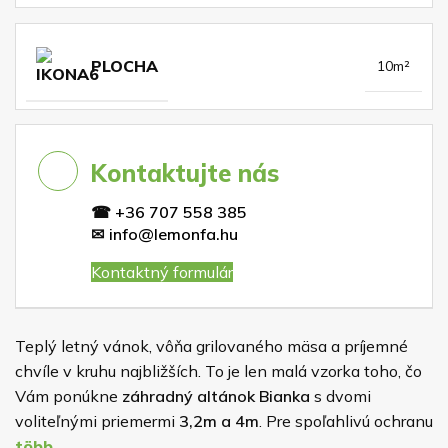
PLOCHA
10m²
Kontaktujte nás
☎
+36 707 558 385
✉
info@lemonfa.hu
Kontaktný formulár
Teplý letný vánok, vôňa grilovaného mäsa a príjemné
chvíle v kruhu najbližších. To je len malá vzorka toho, čo
Vám ponúkne
záhradný altánok Bianka
s dvomi
voliteľnými priemermi
3,2m a 4m
. Pre spoľahlivú ochranu
dreva je altánok impregnovaný náterom, ktorého farbu si