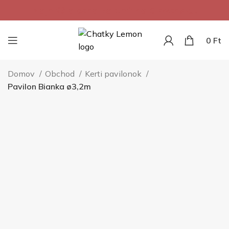
Najnižšia cena za 1m² na Slovensku.
0
Ft
Domov
Obchod
Kerti pavilonok
Pavilon Bianka ø3,2m