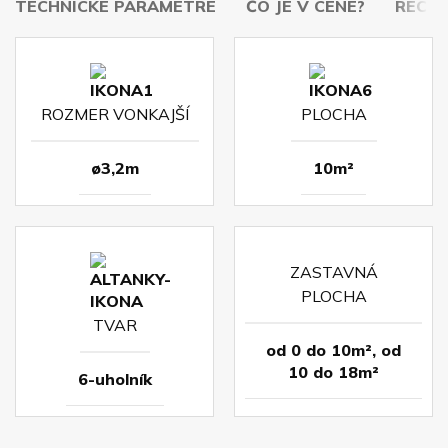
TECHNICKÉ PARAMETRE
ČO JE V CENE?
RECENZ
ROZMER VONKAJŠÍ
PLOCHA
ø3,2m
10m²
ZASTAVNÁ
PLOCHA
TVAR
od 0 do 10m², od
10 do 18m²
6-uholník