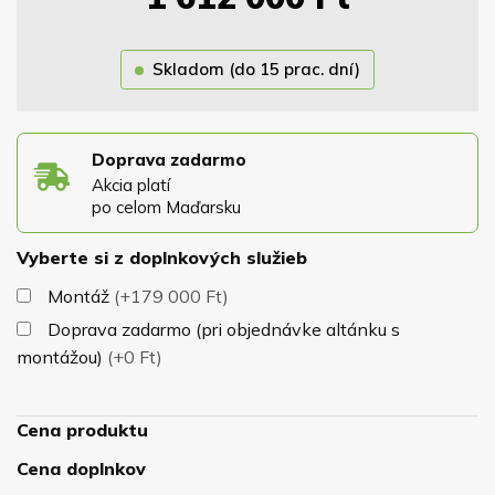
konštrukcii z hranolov 13x13m, ktoré zaručujú dokonalú
stabilitu altánku pri nepriazni počasia. Altánok má
Skladom (do 15 prac. dní)
samonosnú konštrukciu a nepotrebuje žiadne kotviace
prvky.
Súčasťou ceny je aj jeho podlaha, krytina, náter,
lavičky a stôl.
Doprava zadarmo
Akcia platí
po celom Maďarsku
Vyberte si z doplnkových služieb
Montáž
(+179 000 Ft)
Doprava zadarmo (pri objednávke altánku s
montážou)
(+0 Ft)
Cena produktu
Cena doplnkov