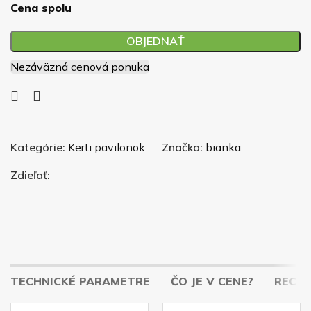
Cena spolu
OBJEDNAŤ
Nezáväzná cenová ponuka
Kategórie:
Kerti pavilonok
Značka:
bianka
Zdieľať:
TECHNICKÉ PARAMETRE
ČO JE V CENE?
RECENZ