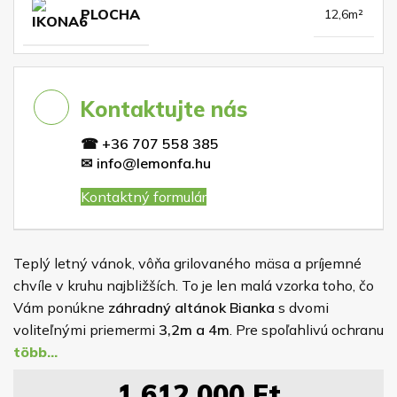
PLOCHA
12,6m²
Kontaktujte nás
☎
+36 707 558 385
✉
info@lemonfa.hu
Kontaktný formulár
Teplý letný vánok, vôňa grilovaného mäsa a príjemné
chvíle v kruhu najbližších. To je len malá vzorka toho, čo
Vám ponúkne
záhradný altánok Bianka
s dvomi
voliteľnými priemermi
3,2m a 4m
. Pre spoľahlivú ochranu
dreva je altánok impregnovaný náterom, ktorého farbu si
volíte sami z nášho vzorkovníka rovnako ako odtieň
1 612 000
Ft
strešnej krytiny. Strecha je osadená na masívnej