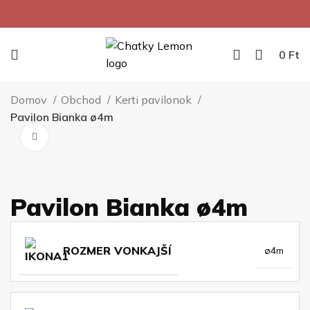
Najnižšia cena za 1m² na Slovensku.
0
Ft
Domov
Obchod
Kerti pavilonok
Pavilon Bianka ø4m
Kliknite pre zväčšenie
Pavilon Bianka ø4m
ROZMER VONKAJŠÍ
ø4m