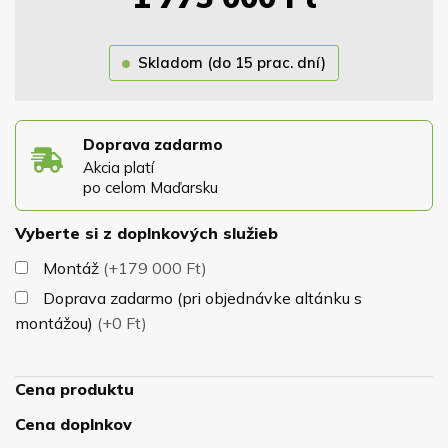
nášho vzorkovníka rovnako ako odtieň strešnej krytiny.
Strecha je osadená na masívnej konštrukcii z hranolov
Skladom (do 15 prac. dní)
13x13cm, ktoré zaručujú dokonalú stabilitu altánku pri
nepriazni počasia. Altánok má samonosnú konštrukciu a
nepotrebuje žiadne kotviace prvky.
K altánku Vám
Doprava zadarmo
zadarmo dodáme jeho podlahu, krytinu a náter.
Akcia platí
po celom Maďarsku
Vyberte si z doplnkových služieb
Montáž
(+179 000 Ft)
Doprava zadarmo (pri objednávke altánku s
montážou)
(+0 Ft)
Cena produktu
Cena doplnkov