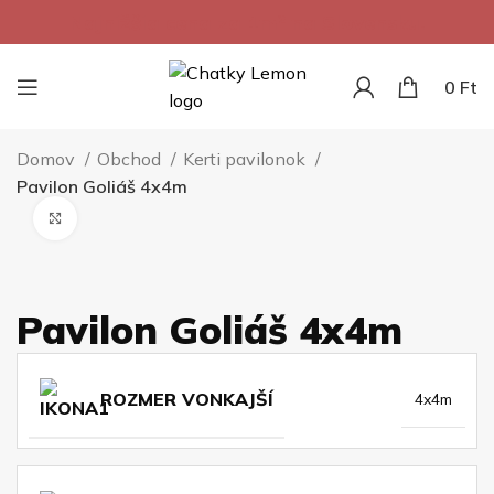
Najnižšia cena za 1m² na Slovensku.
0
Ft
Domov
Obchod
Kerti pavilonok
Pavilon Goliáš 4x4m
Kliknite pre zväčšenie
Pavilon Goliáš 4x4m
ROZMER VONKAJŠÍ
4x4m