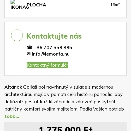
PLOCHA
16m²
Kontaktujte nás
☎
+36 707 558 385
✉
info@lemonfa.hu
Kontaktný formulár
Altánok Goliáš
bol navrhnutý v súlade s modernou
architektúrou majúc v pamäti celú históriu pohodlia, aby
dokázal spestriť každú záhradu a zároveň poskytnúť
patričný komfort svojim majiteľom. Podľa Vašich potrieb
si môžete vybrať z troch praktických veľkostí –
3x3m,
4x4m, 5x5m
. Pre spoľahlivú ochranu dreva je altánok
1 775 000
Ft
impregnovaný náterom, ktorého farbu si volíte sami z