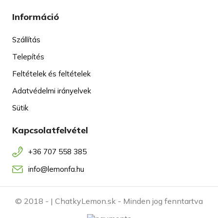
Információ
Szállítás
Telepítés
Feltételek és feltételek
Adatvédelmi irányelvek
Sütik
Kapcsolatfelvétel
+36 707 558 385
info@lemonfa.hu
© 2018 -
| ChatkyLemon.sk - Minden jog fenntartva