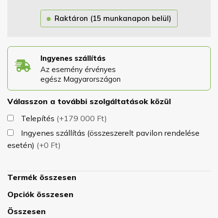
mintakönyvünkből, valamint a tetőfedő anyag
Raktáron (15 munkanapon belül)
árnyalatát. A tető egy masszív, 13x13 cm-es prizmákból
álló szerkezetre van szerelve, amely garantálja a pavilon
tökéletes stabilitását kedvezőtlen időjárási körülmények
Ingyenes szállítás
között. A pavilon önhordó, nincs szüksége rögzítő
Az esemény érvényes
elemekre.
A padlót, a burkolatot és a festéket ingyen
egész Magyarországon
szállítjuk Önnek.
Válasszon a további szolgáltatások közül
Telepítés
(+179 000 Ft)
Ingyenes szállítás (összeszerelt pavilon rendelése
esetén)
(+0 Ft)
Termék összesen
Opciók összesen
Összesen