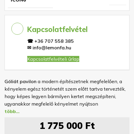
Kapcsolatfelvétel
☎
+36 707 558 385
✉
info@lemonfa.hu
Kapcsolatfelvételi űrlap
Góliát pavilon
a modern építészetnek megfelelően, a
kényelem egész történetét szem előtt tartva tervezték,
hogy képes legyen bármilyen kertet megszépíteni,
ugyanakkor megfelelő kényelmet nyújtson
tulajdonosainak. Igényeitől függően három praktikus
méret közül választhat -
3x3m, 4x4m, 5x5m
. A fa
1 775 000
Ft
megbízható védelme érdekében a pavilon festékkel van
impregnálva, amelynek színét maga választhatja ki