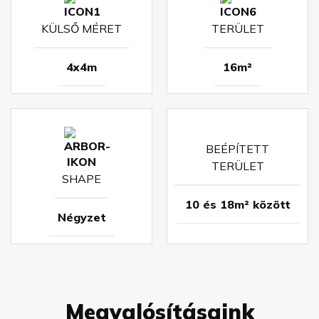
KÜLSŐ MÉRET
TERÜLET
4x4m
16m²
BEÉPÍTETT
TERÜLET
SHAPE
10 és 18m² között
Négyzet
Megvalósításaink