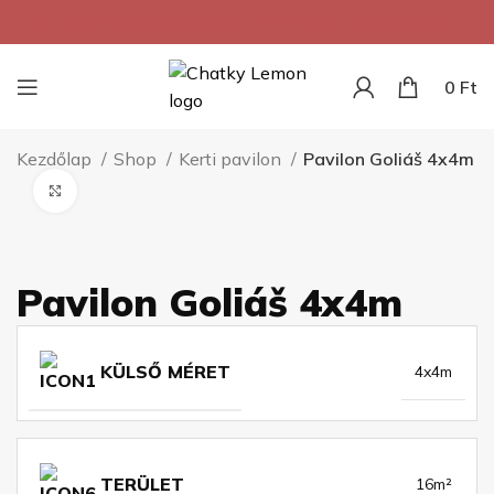
A legalacsonyabb ár 1m²-re Szlovákiában.
0
Ft
Kezdőlap
Shop
Kerti pavilon
Pavilon Goliáš 4x4m
Kattintson a nagyításhoz
Pavilon Goliáš 4x4m
KÜLSŐ MÉRET
4x4m
TERÜLET
16m²